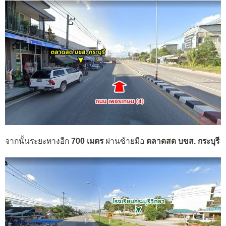
จากนั้นระยะทางอีก
700 เมตร
ผ่านซ้ายมือ
ตลาดสด บขส. กระบุรี