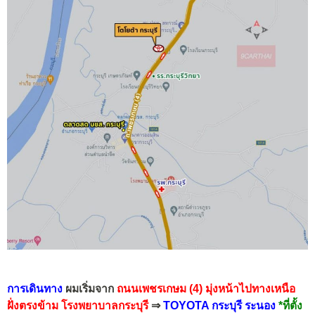
การเดินทาง
ผมเริ่มจาก
ถนนเพชรเกษม (4)
มุ่งหน้าไปทางเหนือ
ฝั่งตรงข้าม โรงพยาบาลกระบุรี
⇒
TOYOTA กระบุรี ระนอง
*ที่ตั้ง