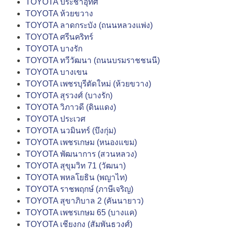
TOYOTA ประชาอุทิศ
TOYOTA ห้วยขวาง
TOYOTA ลาดกระบัง (ถนนหลวงแพ่ง)
TOYOTA ศรีนคริทร์
TOYOTA บางรัก
TOYOTA ทวีวัฒนา (ถนนบรมราชชนนี)
TOYOTA บางเขน
TOYOTA เพชรบุรีตัดใหม่ (ห้วยขวาง)
TOYOTA สุรวงศ์ (บางรัก)
TOYOTA วิภาวดี (ดินแดง)
TOYOTA ประเวศ
TOYOTA นวมินทร์ (บึงกุ่ม)
TOYOTA เพชรเกษม (หนองแขม)
TOYOTA พัฒนาการ (สวนหลวง)
TOYOTA สุขุมวิท 71 (วัฒนา)
TOYOTA พหลโยธิน (พญาไท)
TOYOTA ราชพฤกษ์ (ภาษีเจริญ)
TOYOTA สุขาภิบาล 2 (คันนายาว)
TOYOTA เพชรเกษม 65 (บางแค)
TOYOTA เชียงกง (สัมพันธวงศ์)