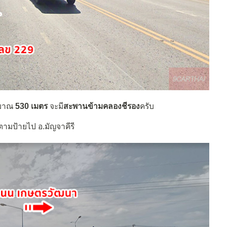
ะมาณ
530 เมตร
จะมี
สะพานข้ามคลองชีรอง
ครับ
ตามป้ายไป อ.มัญจาคีรี