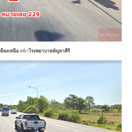
ฉียงเหนือ
หน้า
โรงพยาบาลมัญจาคีรี