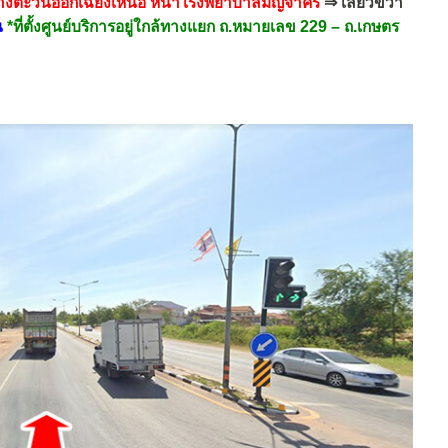
ทางตะวันออกเฉียงเหนือ หน้าโรงพยาบาลมัญจาคีรี
⇒ เลี้ยวขวา
น
*ที่ตั้งศูนย์บริการอยู่ใกล้ทางแยก ถ.หมายเลข 229 – ถ.เกษตร