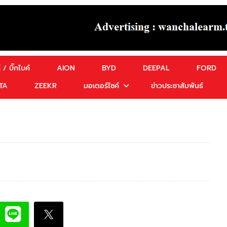
 / บิ๊กไบค์
AION
BYD
DEEPAL
FORD
TA
ZEEKR
มอเตอร์ไซค์
ข่าวประชาสัมพันธ์