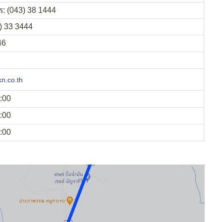
: (043) 38 1444
) 33 3444
46
n.co.th
7:00
7:00
7:00