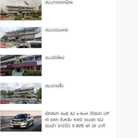
สน.บางกอกน้อย
สน.บวรมงคล
สน.นิมิตใหม่
สน.นางเลิ้ง
เปิดสเปก Audi A2 e-tron! อัดแบต LFP
61 kWh ขับหลัง RWD แรงสุด 322
แรงม้า ชาร์จไว 0-80% แค่ 26 นาที