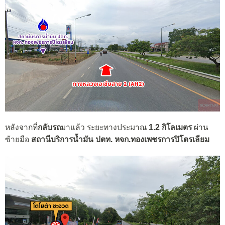
หลังจากที่
กลับรถ
มาแล้ว ระยะทางประมาณ
1.2 กิโลเมตร
ผ่าน
ซ้ายมือ
สถานีบริการน้ำมัน ปตท. หจก.ทองเพชรการปิโตรเลียม