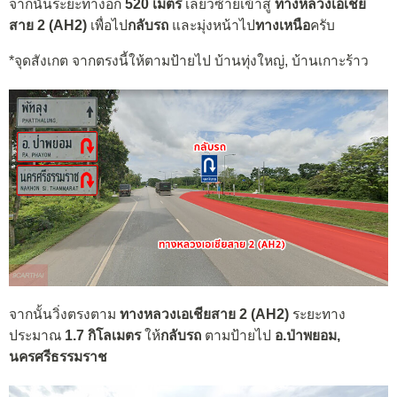
จากนั้นระยะทางอีก
520 เมตร
เลี้ยวซ้ายเข้าสู่
ทางหลวงเอเชีย
สาย 2 (AH2)
เพื่อไป
กลับรถ
และมุ่งหน้าไป
ทางเหนือ
ครับ
*จุดสังเกต จากตรงนี้ให้ตามป้ายไป บ้านทุ่งใหญ่, บ้านเกาะร้าว
จากนั้นวิ่งตรงตาม
ทางหลวงเอเชียสาย 2 (AH2)
ระยะทาง
ประมาณ
1.7 กิโลเมตร
ให้
กลับรถ
ตามป้ายไป
อ.ป่าพยอม,
นครศรีธรรมราช