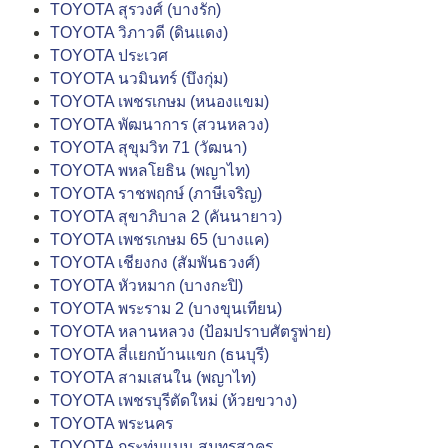
TOYOTA สุรวงศ์ (บางรัก)
TOYOTA วิภาวดี (ดินแดง)
TOYOTA ประเวศ
TOYOTA นวมินทร์ (บึงกุ่ม)
TOYOTA เพชรเกษม (หนองแขม)
TOYOTA พัฒนาการ (สวนหลวง)
TOYOTA สุขุมวิท 71 (วัฒนา)
TOYOTA พหลโยธิน (พญาไท)
TOYOTA ราชพฤกษ์ (ภาษีเจริญ)
TOYOTA สุขาภิบาล 2 (คันนายาว)
TOYOTA เพชรเกษม 65 (บางแค)
TOYOTA เชียงกง (สัมพันธวงศ์)
TOYOTA หัวหมาก (บางกะปิ)
TOYOTA พระราม 2 (บางขุนเทียน)
TOYOTA หลานหลวง (ป้อมปราบศัตรูพ่าย)
TOYOTA สี่แยกบ้านแขก (ธนบุรี)
TOYOTA สามเสนใน (พญาไท)
TOYOTA เพชรบุรีตัดใหม่ (ห้วยขวาง)
TOYOTA พระนคร
TOYOTA กระทุ่มแบน สมุทรสาคร