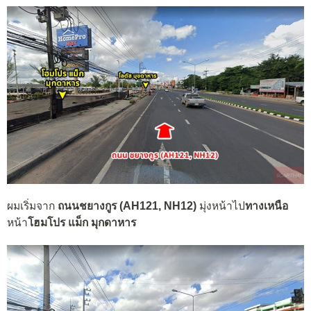
ผมเริ่มจาก
ถนนชยางกูร (AH121, NH12)
มุ่งหน้าไป
ทางเหนือ
หน้า
โฮมโปร แม็ก มุกดาหาร