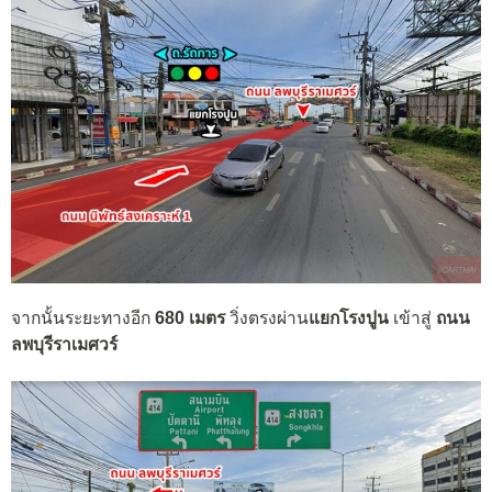
จากนั้นระยะทางอีก
680 เมตร
วิ่งตรงผ่าน
แยกโรงปูน
เข้าสู่
ถนน
ลพบุรีราเมศวร์