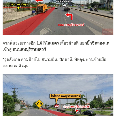
จากนั้นระยะทางอีก
1.6 กิโลเมตร
เลี้ยวซ้ายที่
แยกบิ๊กซีคลองแห
เข้าสู่
ถนนลพบุรีราเมศวร์
*จุดสังเกต ตามป้ายไป สนามบิน, ปัตตานี, พัทลุง, ผ่านซ้ายมือ
ตลาด ณ หัวมุม