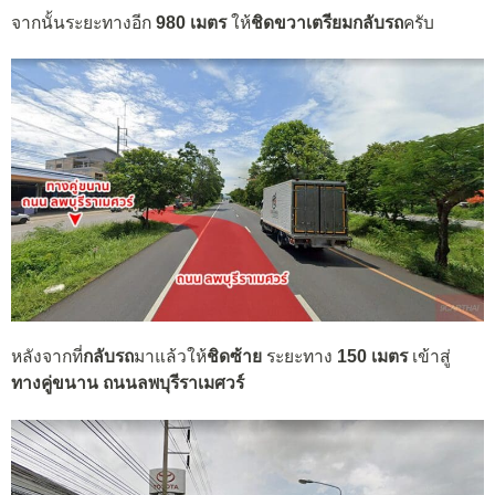
จากนั้นระยะทางอีก
980 เมตร
ให้
ชิดขวาเตรียมกลับรถ
ครับ
หลังจากที่
กลับรถ
มาแล้วให้
ชิดซ้าย
ระยะทาง
150 เมตร
เข้าสู่
ทางคู่ขนาน ถนนลพบุรีราเมศวร์