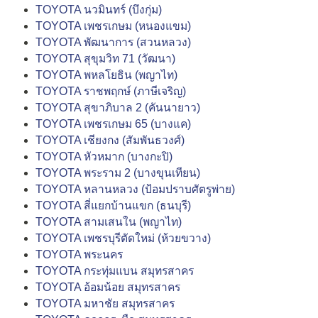
TOYOTA นวมินทร์ (บึงกุ่ม)
TOYOTA เพชรเกษม (หนองแขม)
TOYOTA พัฒนาการ (สวนหลวง)
TOYOTA สุขุมวิท 71 (วัฒนา)
TOYOTA พหลโยธิน (พญาไท)
TOYOTA ราชพฤกษ์ (ภาษีเจริญ)
TOYOTA สุขาภิบาล 2 (คันนายาว)
TOYOTA เพชรเกษม 65 (บางแค)
TOYOTA เชียงกง (สัมพันธวงศ์)
TOYOTA หัวหมาก (บางกะปิ)
TOYOTA พระราม 2 (บางขุนเทียน)
TOYOTA หลานหลวง (ป้อมปราบศัตรูพ่าย)
TOYOTA สี่แยกบ้านแขก (ธนบุรี)
TOYOTA สามเสนใน (พญาไท)
TOYOTA เพชรบุรีตัดใหม่ (ห้วยขวาง)
TOYOTA พระนคร
TOYOTA กระทุ่มแบน สมุทรสาคร
TOYOTA อ้อมน้อย สมุทรสาคร
TOYOTA มหาชัย สมุทรสาคร