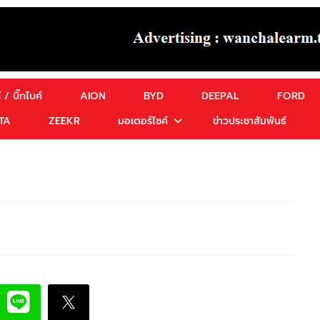
 / บิ๊กไบค์
AION
BYD
DEEPAL
FORD
TA
ZEEKR
มอเตอร์ไซค์
ข่าวประชาสัมพันธ์