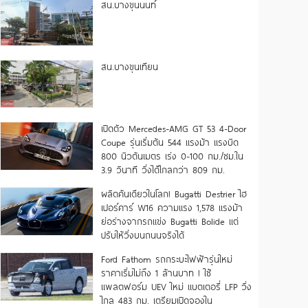
สน.บางขุนนนท์
สน.บางขุนเทียน
เปิดตัว Mercedes-AMG GT 53 4-Door
Coupe รุ่นเริ่มต้น 544 แรงม้า แรงบิด
800 นิวตันเมตร เร่ง 0-100 กม./ชม.ใน
3.9 วินาที วิ่งได้ไกลกว่า 809 กม.
ผลิตคันเดียวในโลก! Bugatti Destrier ไฮ
เปอร์คาร์ W16 ความแรง 1,578 แรงม้า
ย่อร่างจากรถแข่ง Bugatti Bolide แต่
ปรับให้วิ่งบนถนนจริงได้
Ford Fathom รถกระบะไฟฟ้ารุ่นใหม่
ราคาเริ่มไม่ถึง 1 ล้านบาท ! ใช้
แพลตฟอร์ม UEV ใหม่ แบตเตอรี่ LFP วิ่ง
ไกล 483 กม. เตรียมเปิดจองใน