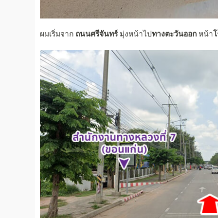
ผมเริ่มจาก
ถนนศรีจันทร์
มุ่งหน้าไป
ทางตะวันออก
หน้า
โ