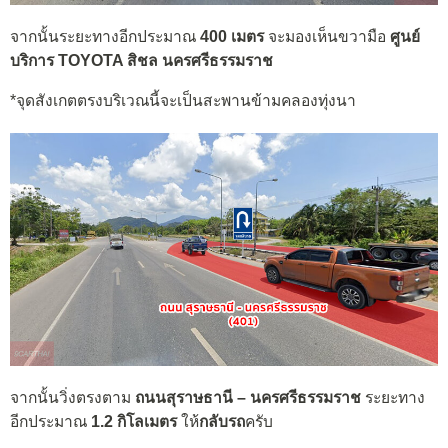
จากนั้นระยะทางอีกประมาณ
400 เมตร
จะมองเห็นขวามือ
ศูนย์
บริการ TOYOTA สิชล นครศรีธรรมราช
*จุดสังเกตตรงบริเวณนี้จะเป็นสะพานข้ามคลองทุ่งนา
จากนั้นวิ่งตรงตาม
ถนนสุราษธานี – นครศรีธรรมราช
ระยะทาง
อีกประมาณ
1.2 กิโลเมตร
ให้
กลับรถ
ครับ