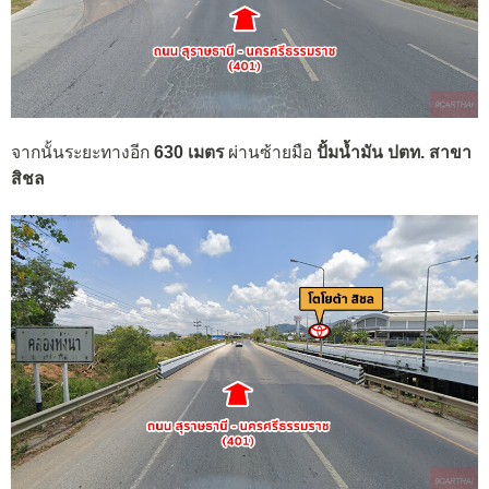
จากนั้นระยะทางอีก
630 เมตร
ผ่านซ้ายมือ
ปั้มน้ำมัน ปตท. สาขา
สิชล