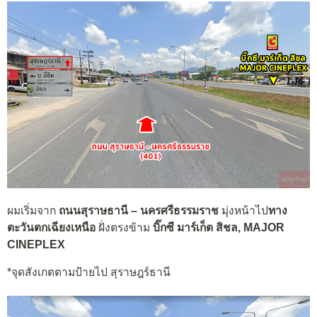
ผมเริ่มจาก
ถนนสุราษธานี – นครศรีธรรมราช
มุ่งหน้าไป
ทาง
ตะวันตกเฉียงเหนือ
ฝั่งตรงข้าม
บิ๊กซี มาร์เก็ต สิชล, MAJOR
CINEPLEX
*จุดสังเกตตามป้ายไป สุราษฎร์ธานี