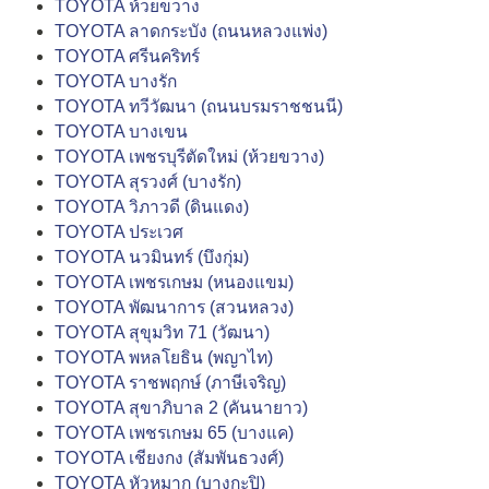
TOYOTA ห้วยขวาง
TOYOTA ลาดกระบัง (ถนนหลวงแพ่ง)
TOYOTA ศรีนคริทร์
TOYOTA บางรัก
TOYOTA ทวีวัฒนา (ถนนบรมราชชนนี)
TOYOTA บางเขน
TOYOTA เพชรบุรีตัดใหม่ (ห้วยขวาง)
TOYOTA สุรวงศ์ (บางรัก)
TOYOTA วิภาวดี (ดินแดง)
TOYOTA ประเวศ
TOYOTA นวมินทร์ (บึงกุ่ม)
TOYOTA เพชรเกษม (หนองแขม)
TOYOTA พัฒนาการ (สวนหลวง)
TOYOTA สุขุมวิท 71 (วัฒนา)
TOYOTA พหลโยธิน (พญาไท)
TOYOTA ราชพฤกษ์ (ภาษีเจริญ)
TOYOTA สุขาภิบาล 2 (คันนายาว)
TOYOTA เพชรเกษม 65 (บางแค)
TOYOTA เชียงกง (สัมพันธวงศ์)
TOYOTA หัวหมาก (บางกะปิ)