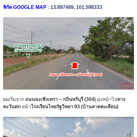
พิกัด GOOGLE MAP
:
13.897489, 101.598333
ผมเริ่มจาก
ถนนฉะเชิงเทรา – กบินทร์บุรี (304)
มุ่งหน้าไป
ทาง
ตะวันตก
หน้า
โรงเรียนไทยรัฐวิทยา 93 (บ้านลาดตะเคียน)