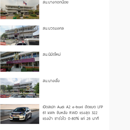
สน.บางกอกน้อย
สน.บวรมงคล
สน.นิมิตใหม่
สน.นางเลิ้ง
เปิดสเปก Audi A2 e-tron! อัดแบต LFP
61 kWh ขับหลัง RWD แรงสุด 322
แรงม้า ชาร์จไว 0-80% แค่ 26 นาที