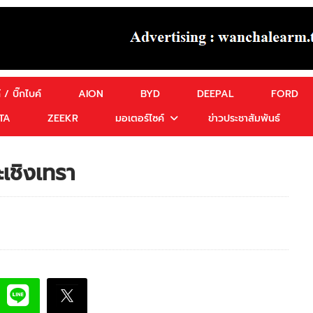
 / บิ๊กไบค์
AION
BYD
DEEPAL
FORD
TA
ZEEKR
มอเตอร์ไซค์
ข่าวประชาสัมพันธ์
เชิงเทรา