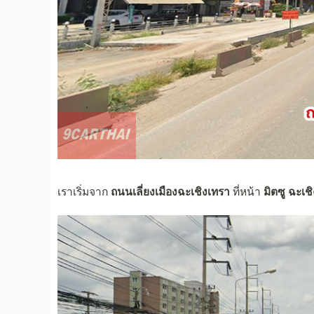
เราเริ่มจาก
ถนนเลี่ยงเมืองฉะเชิงเทรา
ที่หน้า
มิตซู ฉะเช