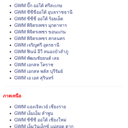
GWM บิ๊ก ออโต้ ศรีสะเกษ
GWM ซีซีซีออโต้ อุบลราชธานี
GWM ซีซีซี ออโต้ ร้อยเอ็ด
GWM พิจิตรเพชร มุกดาหาร
GWM พิจิตรเพชร ขอนแก่น
GWM พิจิตรเพชร สกลนคร
GWM เจริญศรี อุดรธานี
GWM ฟินน์ อีวี หนองบัวลำภู
GWM พัฒนชัยยนต์ เลย
GWM เอกสห โคราช
GWM เอกสห พลัส บุรีรัมย์
GWM เอ เอส สุรินทร์
ภาคเหนือ
GWM แองเจิลเวย์ เชียงราย
GWM เอ็มเอ็ม ลำพูน
GWM ซีซีซี ออโต้ เชียงใหม่
GWM เอ็มวันเอ็กซ์ แม่สอด ตาก