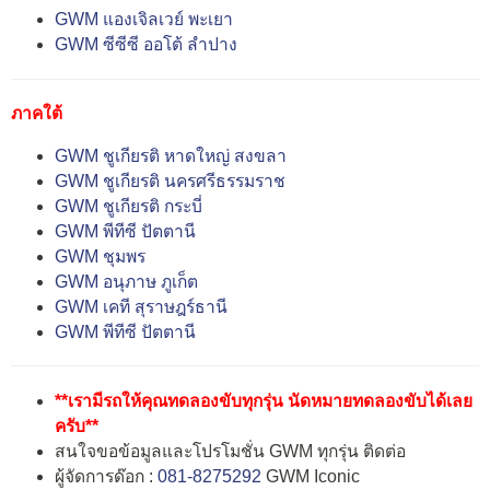
GWM แองเจิลเวย์ พะเยา
GWM ซีซีซี ออโต้ ลำปาง
ภาคใต้
GWM ชูเกียรติ หาดใหญ่ สงขลา
GWM ชูเกียรติ นครศรีธรรมราช
GWM ชูเกียรติ กระบี่
GWM พีทีซี ปัตตานี
GWM ชุมพร
GWM อนุภาษ ภูเก็ต
GWM เคที สุราษฎร์ธานี
GWM พีทีซี ปัตตานี
**เรามีรถให้คุณทดลองขับทุกรุ่น นัดหมายทดลองขับได้เลย
ครับ**
สนใจขอข้อมูลและโปรโมชั่น GWM ทุกรุ่น ติดต่อ
ผู้จัดการด๊อก :
081-8275292
GWM Iconic