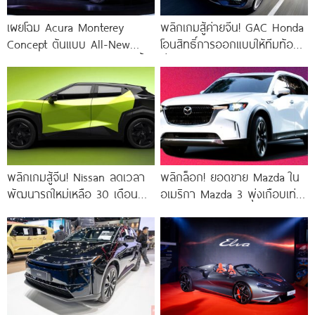
เผยโฉม Acura Monterey
พลิกเกมสู้ค่ายจีน! GAC Honda
Concept ต้นแบบ All-New
โอนสิทธิ์การออกแบบให้ทีมท้อง
Acura RDX Hybrid ดีไซน์สุดล้ำ
ถิ่นนำทัพ EV และไฮบริดรุ่นใหม่
พลิกเกมสู้จีน! Nissan ลดเวลา
พลิกล็อก! ยอดขาย Mazda ใน
พัฒนารถใหม่เหลือ 30 เดือน
อเมริกา Mazda 3 พุ่งเกือบเท่า
พร้อมดัน All-New Nissan
ตัว สวนทาง CX-70 และ
Skyline สู่ยุค