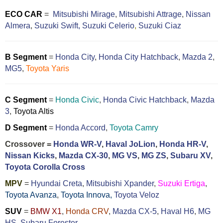
ECO CAR
=
Mitsubishi Mirage
,
Mitsubishi Attrage
,
Nissan
Almera
,
Suzuki Swift,
Suzuki Celerio
,
Suzuki Ciaz
B Segment
=
Honda City
,
Honda City Hatchback
,
Mazda 2
,
MG5
,
Toyota Yaris
C Segment
=
Honda Civic
,
Honda Civic Hatchback
,
Mazda
3
,
Toyota Altis
D Segment
=
Honda Accord
,
Toyota Camry
Crossover =
Honda WR-V
,
Haval JoLion
,
Honda HR-V
,
Nissan Kicks
,
Mazda CX-30
,
MG VS
,
MG ZS
,
Subaru XV
,
Toyota Corolla Cross
MPV
=
Hyundai Creta
,
Mitsubishi Xpander
,
Suzuki Ertiga
,
Toyota Avanza
,
Toyota Innova,
Toyota Veloz
SUV
=
BMW X1
,
Honda CRV
,
Mazda CX-5
,
Haval H6
,
MG
HS,
Subaru Forester