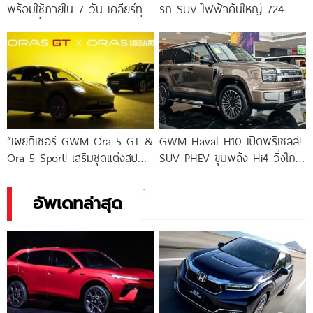
พร้อมใช้ภายใน 7 วัน เคลียร์ทุก
รถ SUV ไฟฟ้าคันใหญ่ 724
กังวลเรื่องซ่อมช้า เดินหน้าสู่
แรงม้า
แบรนด์รถจีนเบอร์ 1 ด้านบริการ
หลังการขายในไทย
“เผยทีเซอร์ GWM Ora 5 GT &
GWM Haval H10 เปิดพรีเซลล์!
Ora 5 Sport! เสริมชุดแต่งสปอย
SUV PHEV ขุมพลัง Hi4 วิ่งไกล
เลอร์-สเกิร์ตรอบคัน
1,404
อัพเดทล่าสุด