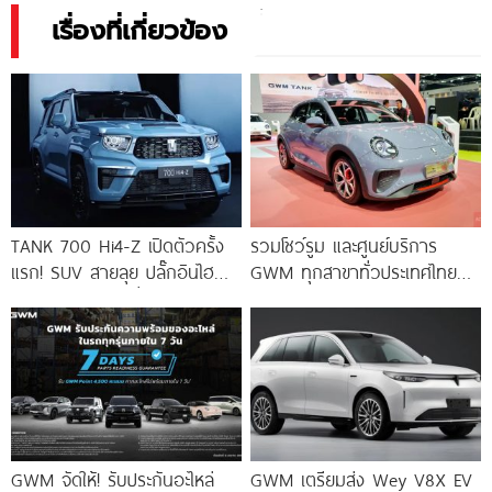
เรื่องที่เกี่ยวข้อง
TANK 700 Hi4-Z เปิดตัวครั้ง
รวมโชว์รูม และศูนย์บริการ
แรก! SUV สายลุย ปลั๊กอินไฮ
GWM ทุกสาขาทั่วประเทศไทย
บริด ติด LiDAR วิ่งไฟฟ้าไกล
2026/2569
GWM จัดให้! รับประกันอะไหล่
GWM เตรียมส่ง Wey V8X EV