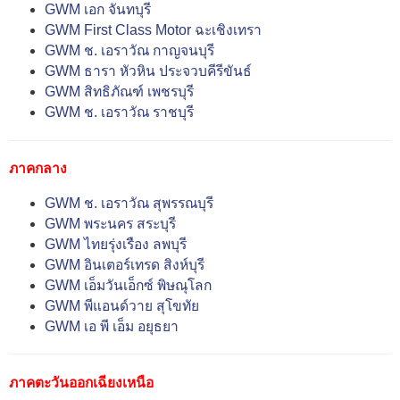
GWM เอก จันทบุรี
GWM First Class Motor ฉะเชิงเทรา
GWM ช. เอราวัณ กาญจนบุรี
GWM ธารา หัวหิน ประจวบคีรีขันธ์
GWM สิทธิภัณฑ์ เพชรบุรี
GWM ช. เอราวัณ ราชบุรี
ภาคกลาง
GWM ช. เอราวัณ สุพรรณบุรี
GWM พระนคร สระบุรี
GWM ไทยรุ่งเรือง ลพบุรี
GWM อินเตอร์เทรด สิงห์บุรี
GWM เอ็มวันเอ็กซ์ พิษณุโลก
GWM พีแอนด์วาย สุโขทัย
GWM เอ พี เอ็ม อยุธยา
ภาคตะวันออกเฉียงเหนือ