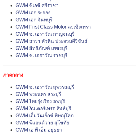
GWM ซีเอซี ศรีราชา
GWM เอก ระยอง
GWM เอก จันทบุรี
GWM First Class Motor ฉะเชิงเทรา
GWM ช. เอราวัณ กาญจนบุรี
GWM ธารา หัวหิน ประจวบคีรีขันธ์
GWM สิทธิภัณฑ์ เพชรบุรี
GWM ช. เอราวัณ ราชบุรี
ภาคกลาง
GWM ช. เอราวัณ สุพรรณบุรี
GWM พระนคร สระบุรี
GWM ไทยรุ่งเรือง ลพบุรี
GWM อินเตอร์เทรด สิงห์บุรี
GWM เอ็มวันเอ็กซ์ พิษณุโลก
GWM พีแอนด์วาย สุโขทัย
GWM เอ พี เอ็ม อยุธยา