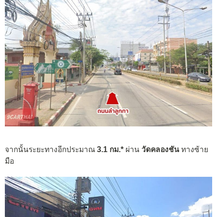
จากนั้นระยะทางอีกประมาณ
3.1 กม.*
ผ่าน
วัดคลองชัน
ทางซ้าย
มือ