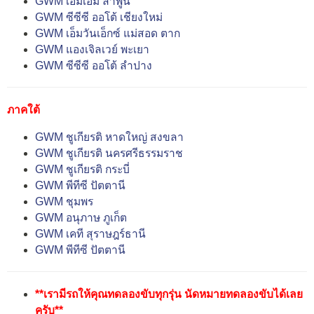
GWM เอ็มเอ็ม ลำพูน
GWM ซีซีซี ออโต้ เชียงใหม่
GWM เอ็มวันเอ็กซ์ แม่สอด ตาก
GWM แองเจิลเวย์ พะเยา
GWM ซีซีซี ออโต้ ลำปาง
ภาคใต้
GWM ชูเกียรติ หาดใหญ่ สงขลา
GWM ชูเกียรติ นครศรีธรรมราช
GWM ชูเกียรติ กระบี่
GWM พีทีซี ปัตตานี
GWM ชุมพร
GWM อนุภาษ ภูเก็ต
GWM เคที สุราษฎร์ธานี
GWM พีทีซี ปัตตานี
**เรามีรถให้คุณทดลองขับทุกรุ่น นัดหมายทดลองขับได้เลย
ครับ**