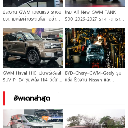
ประธาน GWM เตือนแรง รถจีน
ใหม่ All New GWM TANK
ยังตามหลังค่ายระดับโลก อย่า
500 2026-2027 ราคา-ตาราง
หลงตัวเอง
ผ่อน-ดาวน์
GWM Haval H10 เปิดพรีเซลล์!
BYD–Chery–GWM–Geely รุม
SUV PHEV ขุมพลัง Hi4 วิ่งไกล
แย่ง โรงงาน Nissan และ
1,404
Mercedes-Benz ฐานผลิตใหญ่
ในเม็กซิโก
อัพเดทล่าสุด