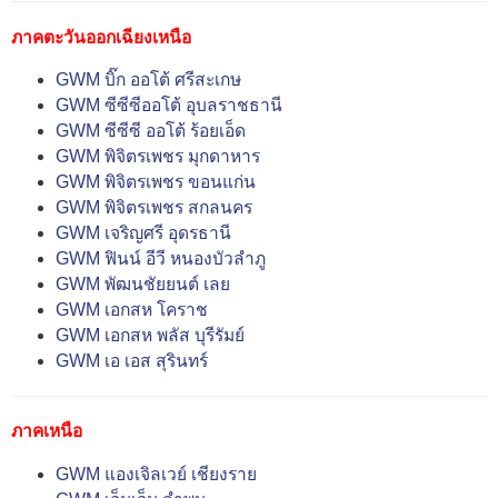
ภาคตะวันออกเฉียงเหนือ
GWM บิ๊ก ออโต้ ศรีสะเกษ
GWM ซีซีซีออโต้ อุบลราชธานี
GWM ซีซีซี ออโต้ ร้อยเอ็ด
GWM พิจิตรเพชร มุกดาหาร
GWM พิจิตรเพชร ขอนแก่น
GWM พิจิตรเพชร สกลนคร
GWM เจริญศรี อุดรธานี
GWM ฟินน์ อีวี หนองบัวลำภู
GWM พัฒนชัยยนต์ เลย
GWM เอกสห โคราช
GWM เอกสห พลัส บุรีรัมย์
GWM เอ เอส สุรินทร์
ภาคเหนือ
GWM แองเจิลเวย์ เชียงราย