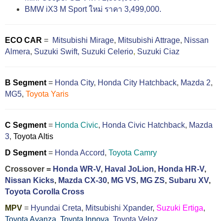
BMW iX3 M Sport ใหม่ ราคา 3,499,000.
ECO CAR
=
Mitsubishi Mirage
,
Mitsubishi Attrage
,
Nissan
Almera
,
Suzuki Swift,
Suzuki Celerio
,
Suzuki Ciaz
B Segment
=
Honda City
,
Honda City Hatchback
,
Mazda 2
,
MG5
,
Toyota Yaris
C Segment
=
Honda Civic
,
Honda Civic Hatchback
,
Mazda
3
,
Toyota Altis
D Segment
=
Honda Accord
,
Toyota Camry
Crossover =
Honda WR-V
,
Haval JoLion
,
Honda HR-V
,
Nissan Kicks
,
Mazda CX-30
,
MG VS
,
MG ZS
,
Subaru XV
,
Toyota Corolla Cross
MPV
=
Hyundai Creta
,
Mitsubishi Xpander
,
Suzuki Ertiga
,
Toyota Avanza
,
Toyota Innova,
Toyota Veloz