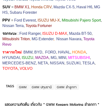
SUV
=
BMW X1
,
Honda CRV
,
Mazda CX-5
,
Haval H6
,
MG
HS,
Subaru Forester
PPV
=
Ford Everest
,
ISUZU MU-X
,
Mitsubishi Pajero Sport
,
Nissan Terra
,
Toyota Fortuner
รถกระบะ
:
Ford Ranger
,
ISUZU D-MAX
,
Mazda BT-50
,
Mitsubishi Triton
,
MG Extender
,
Nissan Navara
,
Toyota
Revo
ราคารถใหม่
BMW
,
BYD
,
FORD
,
HAVAL
,
HONDA
,
HYUNDAI
,
ISUZU
,
MAZDA
,
MG
,
MINI
,
MITSUBISHI
,
MERCEDES-BENZ
,
NETA
,
NISSAN
,
SUZUKI
,
TESLA
,
TOYOTA
,
VOLVO
TAGS
GWM
GWM ปทุมธานี
GWM ลำลูกกา
แสดงความคิดเห็น เกี่ยวกับ "
GWM Keepers Motoring ลำลูกกา
"