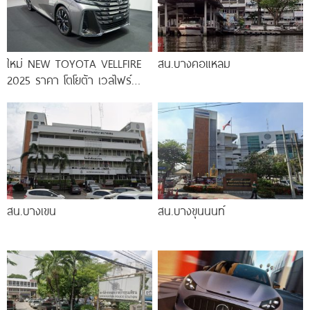
ใหม่ NEW TOYOTA VELLFIRE
สน.บางคอแหลม
2025 ราคา โตโยต้า เวลไฟร์
ตารางราคา-ผ่อน-ดาวน์
สน.บางเขน
สน.บางขุนนนท์