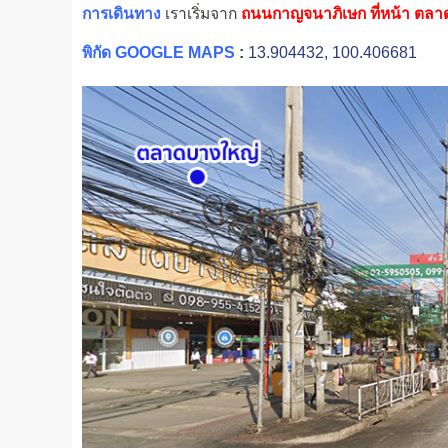
การเดินทาง
เราเริ่มจาก
ถนนกาญจนาภิเษก ที่หน้า ตล
พิกัด GOOGLE MAPS
:
13.904432, 100.406681