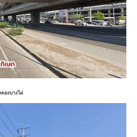
ลองบางไผ่