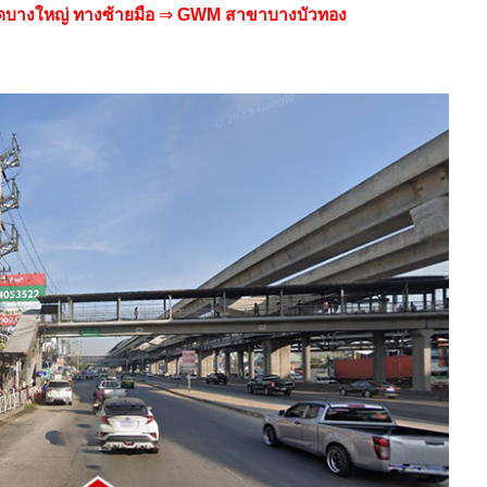
าดบางใหญ่
ทางซ้ายมือ
⇒
GWM สาขาบางบัวทอง