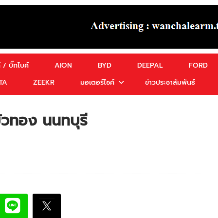
 / บิ๊กไบค์
AION
BYD
DEEPAL
FORD
TA
ZEEKR
มอเตอร์ไซค์
ข่าวประชาสัมพันธ์
วทอง นนทบุรี