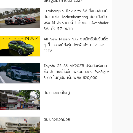
สหรัฐอเมริกาต้นปี 2027
Lamborghini Revuelto SV วิ่งทดสอบที่
สนามแข่ง Hockenheimring ก่อนเปิดตัว
จริง 14 สิงหาคมนี้ ! เร็วกว่า Aventador
SVJ ถึง 5.7 วินาที
All New Nissan NX7 จ่อเปิดตัวในจีนเร็ว
ๆ นี้ ! อาจมีทั้งรุ่น ไฟฟ้าล้วน EV และ
EREV
Toyota GR 86 MY2027! ปรับคันเร่งคม
ขึ้น สับเกียร์ลื่นขึ้น พร้อมกล้อง EyeSight
3 ตัว ในญี่ปุ่น เริ่มเพียง 620,000.-
สน.บางกอกใหญ่
สน.บางกอกน้อย