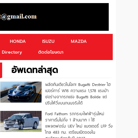
HONDA
ISUZU
MAZDA
Directory
ติดต่อโฆษณา
อัพเดทล่าสุด
ผลิตคันเดียวในโลก! Bugatti Destrier ไฮ
เปอร์คาร์ W16 ความแรง 1,578 แรงม้า
ย่อร่างจากรถแข่ง Bugatti Bolide แต่
ปรับให้วิ่งบนถนนจริงได้
Ford Fathom รถกระบะไฟฟ้ารุ่นใหม่
ราคาเริ่มไม่ถึง 1 ล้านบาท ! ใช้
แพลตฟอร์ม UEV ใหม่ แบตเตอรี่ LFP วิ่ง
ไกล 483 กม. เตรียมเปิดจองใน