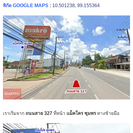
พิกัด GOOGLE MAPS
:
10.501238, 99.155364
เราเริ่มจาก
ถนนสาย 327
ที่หน้า
แม็คโคร ชุมพร
ทางซ้ายมือ