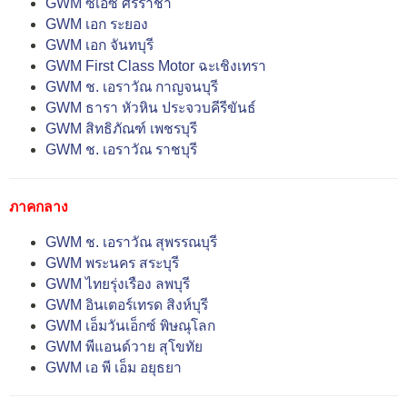
GWM ซีเอซี ศรีราชา
GWM เอก ระยอง
GWM เอก จันทบุรี
GWM First Class Motor ฉะเชิงเทรา
GWM ช. เอราวัณ กาญจนบุรี
GWM ธารา หัวหิน ประจวบคีรีขันธ์
GWM สิทธิภัณฑ์ เพชรบุรี
GWM ช. เอราวัณ ราชบุรี
ภาคกลาง
GWM ช. เอราวัณ สุพรรณบุรี
GWM พระนคร สระบุรี
GWM ไทยรุ่งเรือง ลพบุรี
GWM อินเตอร์เทรด สิงห์บุรี
GWM เอ็มวันเอ็กซ์ พิษณุโลก
GWM พีแอนด์วาย สุโขทัย
GWM เอ พี เอ็ม อยุธยา