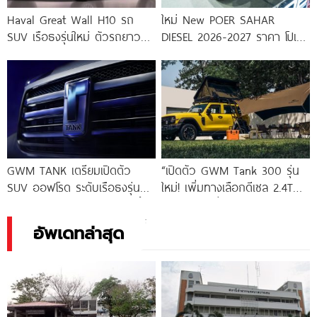
Haval Great Wall H10 รถ
ใหม่ New POER SAHAR
SUV เรือธงรุ่นใหม่ ตัวรถยาว
DIESEL 2026-2027 ราคา โปเอ
5,299 มม.
อร์ ซาฮา ดีเซล
GWM TANK เตรียมเปิดตัว
“เปิดตัว GWM Tank 300 รุ่น
SUV ออฟโรด ระดับเรือธงรุ่น
ใหม่! เพิ่มทางเลือกดีเซล 2.4T
ใหม่ คาดเปิดตัวเดือนมีนาคมนี้ !
และ PHEV วิ่งไฟฟ้าไกล
อัพเดทล่าสุด