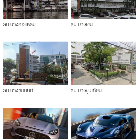
สน.บางคอแหลม
สน.บางเขน
สน.บางขุนนนท์
สน.บางขุนเทียน