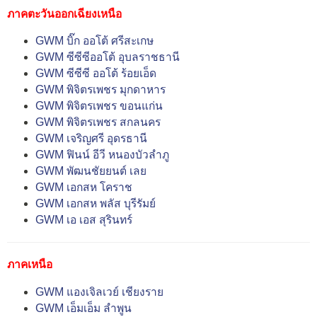
ภาคตะวันออกเฉียงเหนือ
GWM บิ๊ก ออโต้ ศรีสะเกษ
GWM ซีซีซีออโต้ อุบลราชธานี
GWM ซีซีซี ออโต้ ร้อยเอ็ด
GWM พิจิตรเพชร มุกดาหาร
GWM พิจิตรเพชร ขอนแก่น
GWM พิจิตรเพชร สกลนคร
GWM เจริญศรี อุดรธานี
GWM ฟินน์ อีวี หนองบัวลำภู
GWM พัฒนชัยยนต์ เลย
GWM เอกสห โคราช
GWM เอกสห พลัส บุรีรัมย์
GWM เอ เอส สุรินทร์
ภาคเหนือ
GWM แองเจิลเวย์ เชียงราย
GWM เอ็มเอ็ม ลำพูน