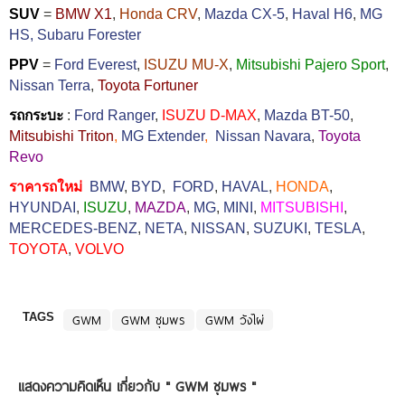
SUV
=
BMW X1
,
Honda CRV
,
Mazda CX-5
,
Haval H6
,
MG
HS,
Subaru Forester
PPV
=
Ford Everest
,
ISUZU MU-X
,
Mitsubishi Pajero Sport
,
Nissan Terra
,
Toyota Fortuner
รถกระบะ
:
Ford Ranger
,
ISUZU D-MAX
,
Mazda BT-50
,
Mitsubishi Triton
,
MG Extender
,
Nissan Navara
,
Toyota
Revo
ราคารถใหม่
BMW
,
BYD
,
FORD
,
HAVAL
,
HONDA
,
HYUNDAI
,
ISUZU
,
MAZDA
,
MG
,
MINI
,
MITSUBISHI
,
MERCEDES-BENZ
,
NETA
,
NISSAN
,
SUZUKI
,
TESLA
,
TOYOTA
,
VOLVO
TAGS
GWM
GWM ชุมพร
GWM วังไผ่
แสดงความคิดเห็น เกี่ยวกับ "
GWM ชุมพร
"