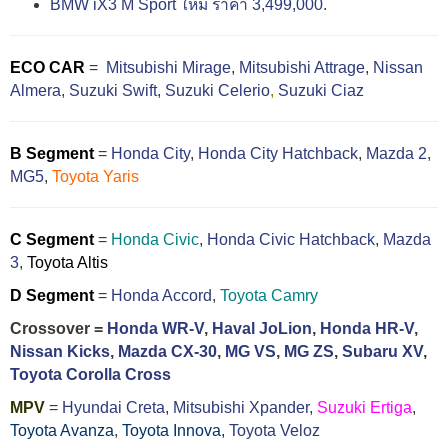
BMW iX3 M Sport ใหม่ ราคา 3,499,000.
ECO CAR
=
Mitsubishi Mirage
,
Mitsubishi Attrage
,
Nissan
Almera
,
Suzuki Swift,
Suzuki Celerio
,
Suzuki Ciaz
B Segment
=
Honda City
,
Honda City Hatchback
,
Mazda 2
,
MG5
,
Toyota Yaris
C Segment
=
Honda Civic
,
Honda Civic Hatchback
,
Mazda
3
,
Toyota Altis
D Segment
=
Honda Accord
,
Toyota Camry
Crossover =
Honda WR-V
,
Haval JoLion
,
Honda HR-V
,
Nissan Kicks
,
Mazda CX-30
,
MG VS
,
MG ZS
,
Subaru XV
,
Toyota Corolla Cross
MPV
=
Hyundai Creta
,
Mitsubishi Xpander
,
Suzuki Ertiga
,
Toyota Avanza
,
Toyota Innova,
Toyota Veloz