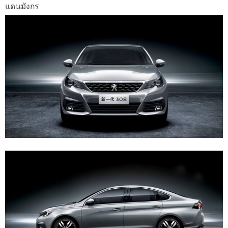
แดนมังกร