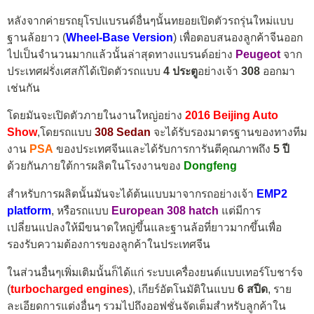
หลังจากค่ายรถยุโรปแบรนด์อื่นๆนั้นทยอยเปิดตัวรถรุ่นใหม่แบบ
ฐานล้อยาว (
Wheel-Base Version
) เพื่อตอบสนองลูกค้าจีนออก
ไปเป็นจำนวนมากแล้วนั้นล่าสุดทางแบรนด์อย่าง
Peugeot
จาก
ประเทศฝรั่งเศสก้ได้เปิดตัวรถแบบ
4 ประตู
อย่างเจ้า
308
ออกมา
เช่นกัน
โดยมันจะเปิดตัวภายในงานใหญ่อย่าง
2016 Beijing Auto
Show
,โดยรถแบบ
308 Sedan
จะได้รับรองมาตรฐานของทางทีม
งาน
PSA
ของประเทศจีนและได้รับการการันตีคุณภาพถึง
5 ปี
ด้วยกันภายใต้การผลิตในโรงงานของ
Dongfeng
สำหรับการผลิตนั้นมันจะได้ต้นแบบมาจากรถอย่างเจ้า
EMP2
platform
, หรือรถแบบ
European 308 hatch
แต่มีการ
เปลี่ยนแปลงให้มีขนาดใหญ่ขึ้นและฐานล้อที่ยาวมากขึ้นเพื่อ
รองรับความต้องการของลูกค้าในประเทศจีน
ในส่วนอื่นๆเพิ่มเติมนั้นก็ได้แก่ ระบบเครื่องยนต์แบบเทอร์โบชาร์จ
(
turbocharged engines
), เกียร์อัตโนมัติในแบบ
6 สปีด
, ราย
ละเอียดการแต่งอื่นๆ รวมไปถึงออฟชั่นจัดเต็มสำหรับลูกค้าใน