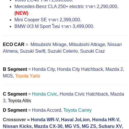
Mercedes-Benz CLA 250+ electric ราคา 2,290,000.
(NEW)
Mini Cooper SE ราคา 2,399,000.
BMW iX3 M Sport ใหม่ ราคา 3,499,000.
ECO CAR
=
Mitsubishi Mirage
,
Mitsubishi Attrage
,
Nissan
Almera
,
Suzuki Swift,
Suzuki Celerio
,
Suzuki Ciaz
B Segment
=
Honda City
,
Honda City Hatchback
,
Mazda 2
,
MG5
,
Toyota Yaris
C Segment
=
Honda Civic
,
Honda Civic Hatchback
,
Mazda
3
,
Toyota Altis
D Segment
=
Honda Accord
,
Toyota Camry
Crossover =
Honda WR-V
,
Haval JoLion
,
Honda HR-V
,
Nissan Kicks
,
Mazda CX-30
,
MG VS
,
MG ZS
,
Subaru XV
,