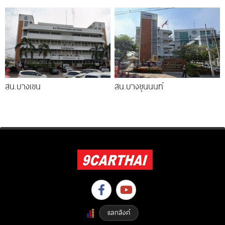
ไฟร์ ตารางผ่อน-ดาวน์
สน.บางเขน
สน.บางขุนนนท์
แลกลิงค์