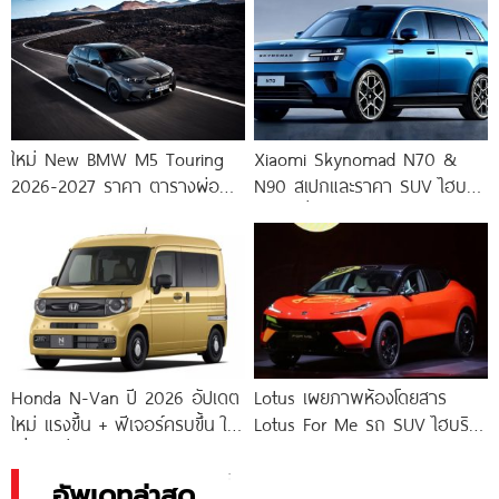
ใหม่ New BMW M5 Touring
Xiaomi Skynomad N70 &
2026-2027 ราคา ตารางผ่อน-
N90 สเปกและราคา SUV ไฮบริด
ดาวน์
EREV วิ่งไฟฟ้า
Honda N-Van ปี 2026 อัปเดต
Lotus เผยภาพห้องโดยสาร
ใหม่ แรงขึ้น + ฟีเจอร์ครบขึ้น ใน
Lotus For Me รถ SUV ไฮบริด
ญี่ปุ่น เริ่ม
ตัวแรง 952 แรงม้า
อัพเดทล่าสุด