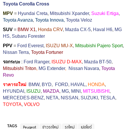
Toyota Corolla Cross
MPV
=
Hyundai Creta
,
Mitsubishi Xpander
,
Suzuki Ertiga
,
Toyota Avanza
,
Toyota Innova,
Toyota Veloz
SUV
=
BMW X1
,
Honda CRV
,
Mazda CX-5
,
Haval H6
,
MG
HS,
Subaru Forester
PPV
=
Ford Everest
,
ISUZU MU-X
,
Mitsubishi Pajero Sport
,
Nissan Terra
,
Toyota Fortuner
รถกระบะ
:
Ford Ranger
,
ISUZU D-MAX
,
Mazda BT-50
,
Mitsubishi Triton
,
MG Extender
,
Nissan Navara
,
Toyota
Revo
ราคารถใหม่
BMW
,
BYD
,
FORD
,
HAVAL
,
HONDA
,
HYUNDAI
,
ISUZU
,
MAZDA
,
MG
,
MINI
,
MITSUBISHI
,
MERCEDES-BENZ
,
NETA
,
NISSAN
,
SUZUKI
,
TESLA
,
TOYOTA
,
VOLVO
TAGS
Peugeot
ข่าวรถใหม่
รถใหม่
เปอโยต์