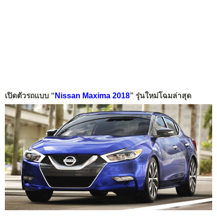
เปิดตัวรถแบบ “
Nissan Maxima 2018
” รุ่นใหม่โฉมล่าสุด