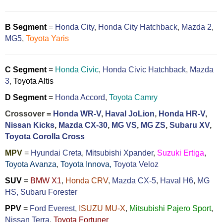
B Segment
=
Honda City
,
Honda City Hatchback
,
Mazda 2
,
MG5
,
Toyota Yaris
C Segment
=
Honda Civic
,
Honda Civic Hatchback
,
Mazda
3
,
Toyota Altis
D Segment
=
Honda Accord
,
Toyota Camry
Crossover =
Honda WR-V
,
Haval JoLion
,
Honda HR-V
,
Nissan Kicks
,
Mazda CX-30
,
MG VS
,
MG ZS
,
Subaru XV
,
Toyota Corolla Cross
MPV
=
Hyundai Creta
,
Mitsubishi Xpander
,
Suzuki Ertiga
,
Toyota Avanza
,
Toyota Innova,
Toyota Veloz
SUV
=
BMW X1
,
Honda CRV
,
Mazda CX-5
,
Haval H6
,
MG
HS,
Subaru Forester
PPV
=
Ford Everest
,
ISUZU MU-X
,
Mitsubishi Pajero Sport
,
Nissan Terra
,
Toyota Fortuner