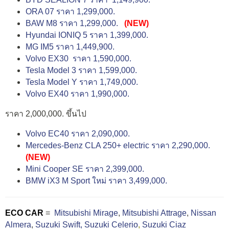
ORA 07 ราคา 1,299,000.
BAW M8 ราคา 1,299,000.
(NEW)
Hyundai IONIQ 5 ราคา 1,399,000.
MG IM5 ราคา 1,449,900.
Volvo EX30 ราคา 1,590,000.
Tesla Model 3 ราคา 1,599,000.
Tesla Model Y ราคา 1,749,000.
Volvo EX40 ราคา 1,990,000.
ราคา 2,000,000. ขึ้นไป
Volvo EC40 ราคา 2,090,000.
Mercedes-Benz CLA 250+ electric ราคา 2,290,000.
(NEW)
Mini Cooper SE ราคา 2,399,000.
BMW iX3 M Sport ใหม่ ราคา 3,499,000.
ECO CAR
=
Mitsubishi Mirage
,
Mitsubishi Attrage
,
Nissan
Almera
,
Suzuki Swift,
Suzuki Celerio
,
Suzuki Ciaz