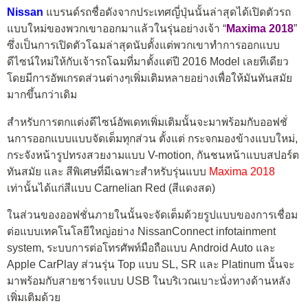
Nissan
แบรนด์รถชื่อดังจากประเทศญี่ปุ่นนั้นล่าสุดได้เปิดตัวรถ
แบบใหม่ของพวกเขาออกมาแล้วในรุ่นอย่างเจ้า “
Maxima 2018
”
ซึ่งเป็นการเปิดตัวโฉมล่าสุดนับตั้งแต่พวกเขาทำการออกแบบ
ดีไซน์ใหม่ให้กับเจ้ารถโฉมที่มาตั้งแต่ปี 2016 Model เลยทีเดียว
โดยมีการอัพเกรดส่วนต่างๆเพิ่มเติมหลายอย่างเพื่อให้มันทันสมัย
มากขึ้นกว่าเดิม
สำหรับการตกแต่งดีไซน์อัพเดทเพิ่มเติมนั้นจะมาพร้อมกับออฟชั่
นการออกแบบแบบจัดเต็มทุกส่วน ตั้งแต่ กระจกมองข้างแบบใหม่,
กระจังหน้ารูปทรงสวยงามแบบ V-motion, กันชนหน้าแบบสปอร์ต
ทันสมัย และ สีพิเศษที่มีเฉพาะสำหรับรุ่นแบบ
Maxima 2018
เท่านั้นได้แก่สีแบบ Carnelian Red (สีแดงสด)
ในส่วนของออฟชั่นภายในนั้นจะจัดเต็มด้วยรูปแบบของการเชื่อม
ต่อแบบเทคโนโลยีใหญ่อย่าง NissanConnect infotainment
system, ระบบการต่อโทรศัพท์มือถือแบบ Android Auto และ
Apple CarPlay ส่วนรุ่น Top แบบ SL, SR และ Platinum นั้นจะ
มาพร้อมกับสายชาร์จแบบ USB ในบริเวณเบาะนั่งทางด้านหลัง
เพิ่มเติมด้วย