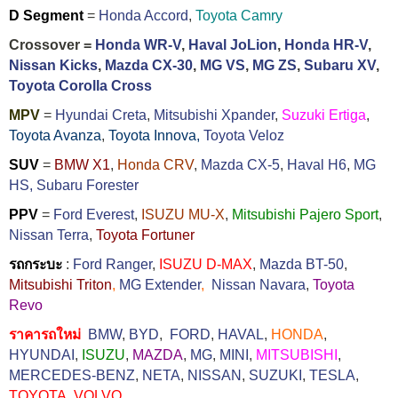
D Segment
=
Honda Accord
,
Toyota Camry
Crossover =
Honda WR-V
,
Haval JoLion
,
Honda HR-V
,
Nissan Kicks
,
Mazda CX-30
,
MG VS
,
MG ZS
,
Subaru XV
,
Toyota Corolla Cross
MPV
=
Hyundai Creta
,
Mitsubishi Xpander
,
Suzuki Ertiga
,
Toyota Avanza
,
Toyota Innova,
Toyota Veloz
SUV
=
BMW X1
,
Honda CRV
,
Mazda CX-5
,
Haval H6
,
MG
HS,
Subaru Forester
PPV
=
Ford Everest
,
ISUZU MU-X
,
Mitsubishi Pajero Sport
,
Nissan Terra
,
Toyota Fortuner
รถกระบะ
:
Ford Ranger
,
ISUZU D-MAX
,
Mazda BT-50
,
Mitsubishi Triton
,
MG Extender
,
Nissan Navara
,
Toyota
Revo
ราคารถใหม่
BMW
,
BYD
,
FORD
,
HAVAL
,
HONDA
,
HYUNDAI
,
ISUZU
,
MAZDA
,
MG
,
MINI
,
MITSUBISHI
,
MERCEDES-BENZ
,
NETA
,
NISSAN
,
SUZUKI
,
TESLA
,
TOYOTA
,
VOLVO