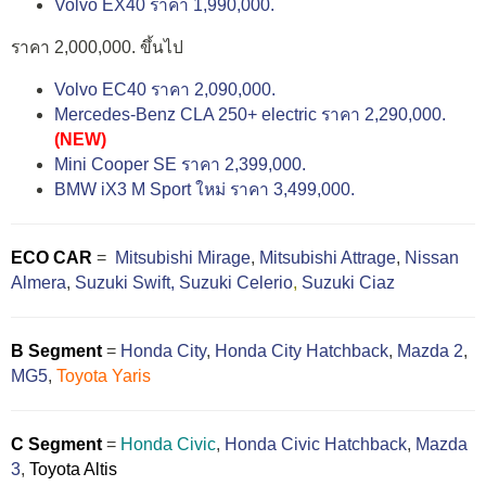
Volvo EX40 ราคา 1,990,000.
ราคา 2,000,000. ขึ้นไป
Volvo EC40 ราคา 2,090,000.
Mercedes-Benz CLA 250+ electric ราคา 2,290,000.
(NEW)
Mini Cooper SE ราคา 2,399,000.
BMW iX3 M Sport ใหม่ ราคา 3,499,000.
ECO CAR
=
Mitsubishi Mirage
,
Mitsubishi Attrage
,
Nissan
Almera
,
Suzuki Swift,
Suzuki Celerio
,
Suzuki Ciaz
B Segment
=
Honda City
,
Honda City Hatchback
,
Mazda 2
,
MG5
,
Toyota Yaris
C Segment
=
Honda Civic
,
Honda Civic Hatchback
,
Mazda
3
,
Toyota Altis