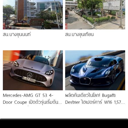
สน.บางขุนนนท์
สน.บางขุนเทียน
Mercedes-AMG GT 53 4-
ผลิตคันเดียวในโลก! Bugatti
Door Coupe เปิดตัวรุ่นเริ่มต้น
Destrier ไฮเปอร์คาร์ W16 1,578
544 แรงม้า วิ่งไกลกว่า 809
แรงม้า พัฒนาจาก Bugatti
Bolide