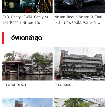
BYD–Chery–GWM–Geely รุม
Nissan Rogue/Nissan X-Trail
แย่ง โรงงาน Nissan และ
ใหม่ ! มาพร้อมไฮบริด e-Power
Mercedes-Benz ฐานผลิตใหญ่
เตรียมชน Toyota RAV4
ในเม็กซิโก
อัพเดทล่าสุด
สน.บางคอแหลม
สน.บางเขน