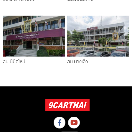
สน.นิมิตใหม่
สน.นางเลิ้ง