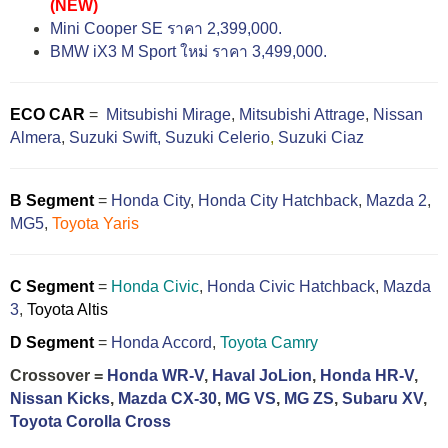
(NEW)
Mini Cooper SE ราคา 2,399,000.
BMW iX3 M Sport ใหม่ ราคา 3,499,000.
ECO CAR
=
Mitsubishi Mirage
,
Mitsubishi Attrage
,
Nissan
Almera
,
Suzuki Swift,
Suzuki Celerio
,
Suzuki Ciaz
B Segment
=
Honda City
,
Honda City Hatchback
,
Mazda 2
,
MG5
,
Toyota Yaris
C Segment
=
Honda Civic
,
Honda Civic Hatchback
,
Mazda
3
,
Toyota Altis
D Segment
=
Honda Accord
,
Toyota Camry
Crossover =
Honda WR-V
,
Haval JoLion
,
Honda HR-V
,
Nissan Kicks
,
Mazda CX-30
,
MG VS
,
MG ZS
,
Subaru XV
,
Toyota Corolla Cross