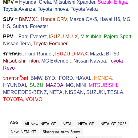
MPV
=
Hyundai Creta
,
Mitsubishi Xpander
,
Suzuki Ertiga
,
Toyota Avanza
,
Toyota Innova,
Toyota Veloz
SUV
=
BMW X1
,
Honda CRV
,
Mazda CX-5
,
Haval H6
,
MG
HS,
Subaru Forester
PPV
=
Ford Everest
,
ISUZU MU-X
,
Mitsubishi Pajero Sport
,
Nissan Terra
,
Toyota Fortuner
รถกระบะ
:
Ford Ranger
,
ISUZU D-MAX
,
Mazda BT-50
,
Mitsubishi Triton
,
MG Extender
,
Nissan Navara
,
Toyota
Revo
ราคารถใหม่
BMW
,
BYD
,
FORD
,
HAVAL
,
HONDA
,
HYUNDAI
,
ISUZU
,
MAZDA
,
MG
,
MINI
,
MITSUBISHI
,
MERCEDES-BENZ
,
NETA
,
NISSAN
,
SUZUKI
,
TESLA
,
TOYOTA
,
VOLVO
TAGS
All-New NETA GT
NETA
NETA GT
NETA GT 2023
New NETA GT
Shanghai Auto Show