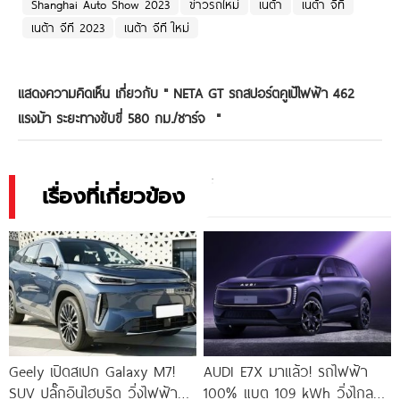
Shanghai Auto Show 2023
ข่าวรถใหม่
เนต้า
เนต้า จีที
เนต้า จีที 2023
เนต้า จีที ใหม่
แสดงความคิดเห็น เกี่ยวกับ "
NETA GT รถสปอร์ตคูเป้ไฟฟ้า 462
แรงม้า ระยะทางขับขี่ 580 กม./ชาร์จ
"
เรื่องที่เกี่ยวข้อง
Geely เปิดสเปก Galaxy M7!
AUDI E7X มาแล้ว! รถไฟฟ้า
SUV ปลั๊กอินไฮบริด วิ่งไฟฟ้า
100% แบต 109 kWh วิ่งไกล