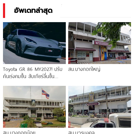
ตัวปี
อัพเดทล่าสุด
Toyota GR 86 MY2027! ปรับ
สน.บางกอกใหญ่
คันเร่งคมขึ้น สับเกียร์ลื่นขึ้น
พร้อมกล้อง EyeSight 3 ตัว
สน.บางกอกน้อย
สน.บวรมงคล