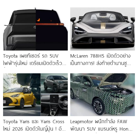
ไกล 225 กม. รวมระยะทาง
751
Toyota เผยทีเซอร์ รถ SUV
McLaren 788HS เปิดตัวอย่าง
ไฟฟ้ารุ่นใหม่ เตรียมเปิดตัวเร็ว ๆ
เป็นทางการ! ส่งท้ายตำนานซู
นี้ !
เปอร์คาร์ V8 ตระกูล 720S
ผลิตเพียง 200 คันทั่วโลก
Toyota Yaris และ Yaris Cross
Leapmotor ผนึกกำลัง FAW
ใหม่ 2026 เปิดตัวในญี่ปุ่น ! อัป
พัฒนา SUV แบรนด์หรู Hongqi
เกรดอุปกรณ์มาตรฐาน
รุ่นใหม่ หลุดวิ่งทดสอบ คาดเปิด