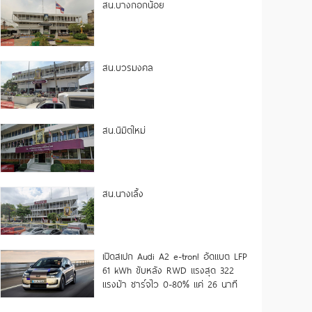
สน.บางกอกน้อย
สน.บวรมงคล
สน.นิมิตใหม่
สน.นางเลิ้ง
เปิดสเปก Audi A2 e-tron! อัดแบต LFP
61 kWh ขับหลัง RWD แรงสุด 322
แรงม้า ชาร์จไว 0-80% แค่ 26 นาที