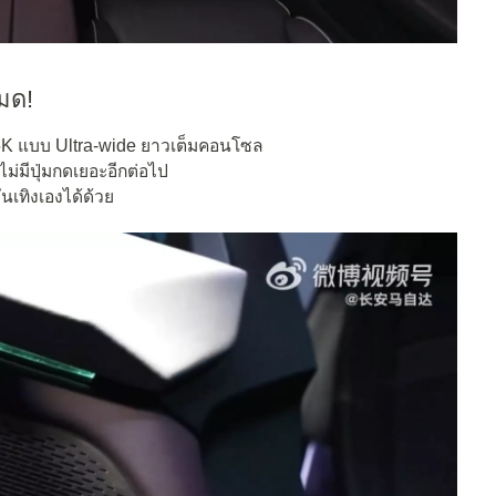
มด!
 5K แบบ Ultra-wide ยาวเต็มคอนโซล
ไม่มีปุ่มกดเยอะอีกต่อไป
เทิงเองได้ด้วย