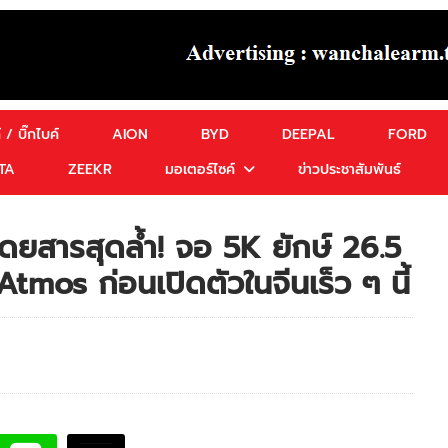
 / บิ๊กไบค์
AION
BYD
DEEPAL
FORD
TA
ZEEKR
มอเตอร์ไซค์
ข่าวประชาสัมพันธ์
ยสารสุดล้ำ! จอ 5K ยักษ์ 26.5
tmos ก่อนเปิดตัวในจีนเร็ว ๆ นี้