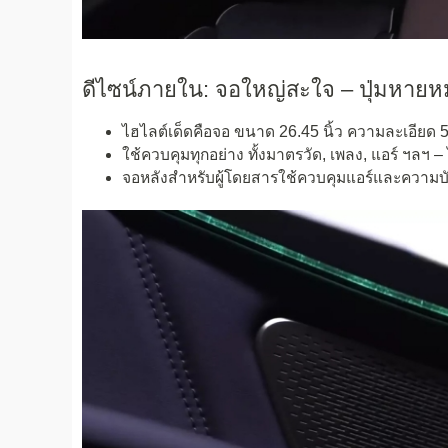
ดีไซน์ภายใน: จอใหญ่สะใจ – ปุ่มหายห
ไฮไลต์เด็ดคือจอ ขนาด 26.45 นิ้ว ความละเอียด
ใช้ควบคุมทุกอย่าง ทั้งมาตรวัด, เพลง, แอร์ ฯลฯ – 
จอหลังสำหรับผู้โดยสารใช้ควบคุมแอร์และความบัน