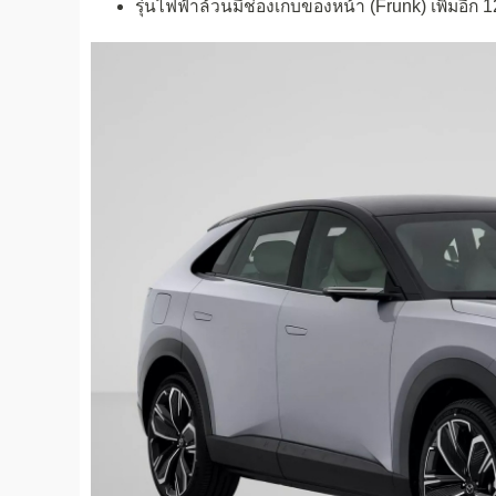
รุ่นไฟฟ้าล้วนมีช่องเก็บของหน้า (Frunk) เพิ่มอีก 