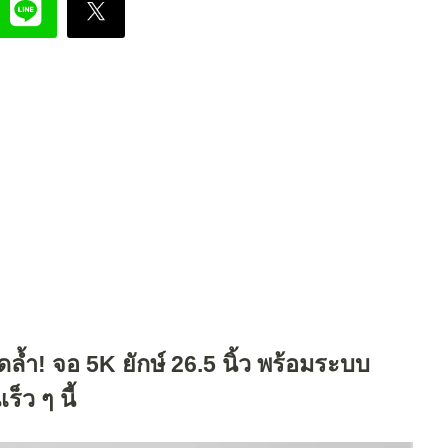
้ำ! จอ 5K ยักษ์ 26.5 นิ้ว พร้อมระบบ
็ว ๆ นี้