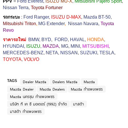
PPV
=
Ford Everest
,
ISUZU MU-X
,
Mitsubishi Pajero Sport
,
Nissan Terra
,
Toyota Fortuner
รถกระบะ
:
Ford Ranger
,
ISUZU D-MAX
,
Mazda BT-50
,
Mitsubishi Triton
,
MG Extender
,
Nissan Navara
,
Toyota
Revo
ราคารถใหม่
BMW
,
BYD
,
FORD
,
HAVAL
,
HONDA
,
HYUNDAI
,
ISUZU
,
MAZDA
,
MG
,
MINI
,
MITSUBISHI
,
MERCEDES-BENZ
,
NETA
,
NISSAN
,
SUZUKI
,
TESLA
,
TOYOTA
,
VOLVO
TAGS
Dealer Mazda
Dealers Mazda
Mazda
Mazda Dealer
Mazda Dealers
Mazda กำแพงเพชร
Mazda นครชุม กำแพงเพชร
บริษัท ที เค ซี มอเตอร์ (1992) จำกัด
มาสด้า
มาสด้า กำแพงเพชร