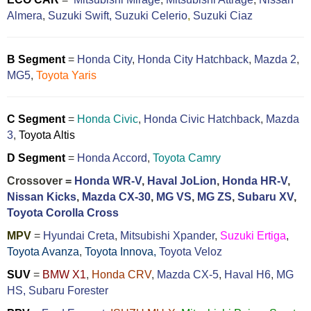
Almera
,
Suzuki Swift,
Suzuki Celerio
,
Suzuki Ciaz
B Segment
=
Honda City
,
Honda City Hatchback
,
Mazda 2
,
MG5
,
Toyota Yaris
C Segment
=
Honda Civic
,
Honda Civic Hatchback
,
Mazda
3
,
Toyota Altis
D Segment
=
Honda Accord
,
Toyota Camry
Crossover =
Honda WR-V
,
Haval JoLion
,
Honda HR-V
,
Nissan Kicks
,
Mazda CX-30
,
MG VS
,
MG ZS
,
Subaru XV
,
Toyota Corolla Cross
MPV
=
Hyundai Creta
,
Mitsubishi Xpander
,
Suzuki Ertiga
,
Toyota Avanza
,
Toyota Innova,
Toyota Veloz
SUV
=
BMW X1
,
Honda CRV
,
Mazda CX-5
,
Haval H6
,
MG
HS,
Subaru Forester