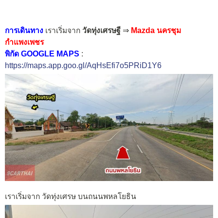
การเดินทาง
เราเริ่มจาก
วัดทุ่งเศรษฐี
⇒
Mazda นครชุม
กำแพงเพชร
พิกัด GOOGLE MAPS
:
https://maps.app.goo.gl/AqHsEfi7o5PRiD1Y6
เราเริ่มจาก วัดทุ่งเศรษ บนถนนพหลโยธิน