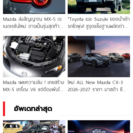
Mazda ส่งสัญญาณ MX-5 เจ
“Toyota และ Suzuki ยอดนำเข้า
เนอเรชันใหม่ อาจเป็นรุ่นสุดท้ายที่
รถโตพุ่ง! ชูจุดแข็งฐานผลิตต่าง
ใช้เครื่องยนต์สันดาป
ประเทศคุณภาพแน่น-ต้นทุนคุ้ม
ค่า”
Mazda เผยความลับ ! เคยสร้าง
ใหม่ ALL New Mazda CX-3
MX-5 เครื่อง V6 แต่ต้องพับโปร
2026-2027 ราคา มาสด้า ซี
เจกต์เพราะเสียสมดุลรถ
เอ็กซ์-3 ตารางผ่อน-ดาวน์
อัพเดทล่าสุด