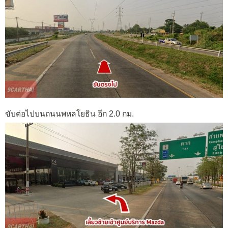
ขับต่อไปบนถนนพหลโยธิน อีก 2.0 กม.