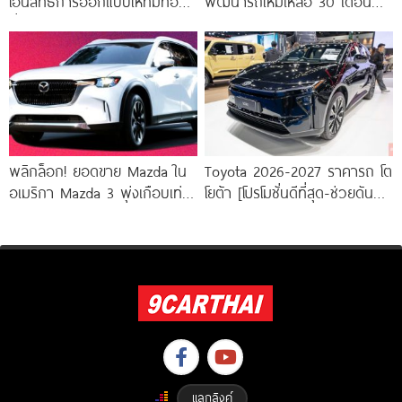
โอนสิทธิ์การออกแบบให้ทีมท้อง
พัฒนารถใหม่เหลือ 30 เดือน
ถิ่นนำทัพ EV และไฮบริดรุ่นใหม่
พร้อมดัน All-New Nissan
Skyline สู่ยุค
พลิกล็อก! ยอดขาย Mazda ใน
Toyota 2026-2027 ราคารถ โต
อเมริกา Mazda 3 พุ่งเกือบเท่า
โยต้า [โปรโมชั่นดีที่สุด-ช่วยดันทุก
ตัว สวนทาง CX-70 และ
เคส]
แลกลิงค์