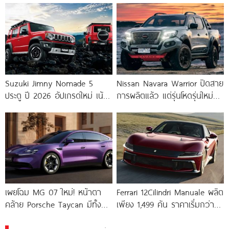
Suzuki Jimny Nomade 5
Nissan Navara Warrior ปิดสาย
ประตู ปี 2026 อัปเกรดใหม่ เน้น
การผลิตแล้ว แต่รุ่นโหดรุ่นใหม่
ใช้งานจริง ขายดีจนต้องจับสลาก
กำลังมา!
ซื้อ
เผยโฉม MG 07 ใหม่! หน้าตา
Ferrari 12Cilindri Manuale ผลิต
คล้าย Porsche Taycan มีทั้ง
เพียง 1,499 คัน ราคาเริ่มกว่า
EV และ
23 ล้านบาท ก่อนถูกจองหมด
เกลี้ยง