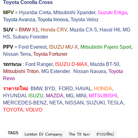
Toyota Corolla Cross
MPV
=
Hyundai Creta
,
Mitsubishi Xpander
,
Suzuki Ertiga
,
Toyota Avanza
,
Toyota Innova,
Toyota Veloz
SUV
=
BMW X1
,
Honda CRV
,
Mazda CX-5
,
Haval H6
,
MG
HS,
Subaru Forester
PPV
=
Ford Everest
,
ISUZU MU-X
,
Mitsubishi Pajero Sport
,
Nissan Terra
,
Toyota Fortuner
รถกระบะ
:
Ford Ranger
,
ISUZU D-MAX
,
Mazda BT-50
,
Mitsubishi Triton
,
MG Extender
,
Nissan Navara
,
Toyota
Revo
ราคารถใหม่
BMW
,
BYD
,
FORD
,
HAVAL
,
HONDA
,
HYUNDAI
,
ISUZU
,
MAZDA
,
MG
,
MINI
,
MITSUBISHI
,
MERCEDES-BENZ
,
NETA
,
NISSAN
,
SUZUKI
,
TESLA
,
TOYOTA
,
VOLVO
TAGS
London EV Company
The TX taxi
ข่าวรถใหม่