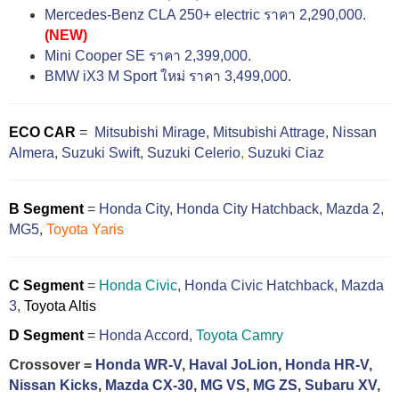
Mercedes-Benz CLA 250+ electric ราคา 2,290,000.
(NEW)
Mini Cooper SE ราคา 2,399,000.
BMW iX3 M Sport ใหม่ ราคา 3,499,000.
ECO CAR
=
Mitsubishi Mirage
,
Mitsubishi Attrage
,
Nissan
Almera
,
Suzuki Swift,
Suzuki Celerio
,
Suzuki Ciaz
B Segment
=
Honda City
,
Honda City Hatchback
,
Mazda 2
,
MG5
,
Toyota Yaris
C Segment
=
Honda Civic
,
Honda Civic Hatchback
,
Mazda
3
,
Toyota Altis
D Segment
=
Honda Accord
,
Toyota Camry
Crossover =
Honda WR-V
,
Haval JoLion
,
Honda HR-V
,
Nissan Kicks
,
Mazda CX-30
,
MG VS
,
MG ZS
,
Subaru XV
,