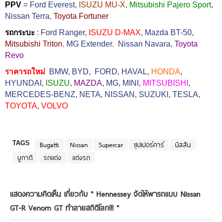
PPV
=
Ford Everest
,
ISUZU MU-X
,
Mitsubishi Pajero Sport
,
Nissan Terra
,
Toyota Fortuner
รถกระบะ
:
Ford Ranger
,
ISUZU D-MAX
,
Mazda BT-50
,
Mitsubishi Triton
,
MG Extender
,
Nissan Navara
,
Toyota
Revo
ราคารถใหม่
BMW
,
BYD
,
FORD
,
HAVAL
,
HONDA
,
HYUNDAI
,
ISUZU
,
MAZDA
,
MG
,
MINI
,
MITSUBISHI
,
MERCEDES-BENZ
,
NETA
,
NISSAN
,
SUZUKI
,
TESLA
,
TOYOTA
,
VOLVO
TAGS
Bugatti
Nissan
Supercar
ซุปเปอร์คาร์
นิสสัน
บูกาติ
รถแต่ง
แต่งรถ
แสดงความคิดเห็น เกี่ยวกับ "
Hennessey จัดให้พารถแบบ Nissan
GT-R Venom GT ทำลายสถิติโลก!!!
"