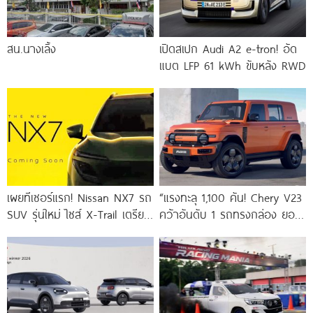
สน.นางเลิ้ง
เปิดสเปก Audi A2 e-tron! อัด
แบต LFP 61 kWh ขับหลัง RWD
เผยทีเซอร์แรก! Nissan NX7 รถ
“แรงทะลุ 1,100 คัน! Chery V23
SUV รุ่นใหม่ ไซส์ X-Trail เตรียม
คว้าอันดับ 1 รถทรงกล่อง ยอด
ลุยตลาดจีน
จดทะเบียนเดือนพฤษภาคม
ทะยานติด Top