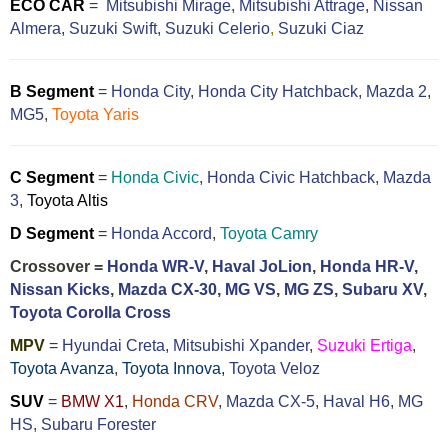
ECO CAR
=
Mitsubishi Mirage
,
Mitsubishi Attrage
,
Nissan
Almera
,
Suzuki Swift,
Suzuki Celerio
,
Suzuki Ciaz
B Segment
=
Honda City
,
Honda City Hatchback
,
Mazda 2
,
MG5
,
Toyota Yaris
C Segment
=
Honda Civic
,
Honda Civic Hatchback
,
Mazda
3
,
Toyota Altis
D Segment
=
Honda Accord
,
Toyota Camry
Crossover =
Honda WR-V
,
Haval JoLion
,
Honda HR-V
,
Nissan Kicks
,
Mazda CX-30
,
MG VS
,
MG ZS
,
Subaru XV
,
Toyota Corolla Cross
MPV
=
Hyundai Creta
,
Mitsubishi Xpander
,
Suzuki Ertiga
,
Toyota Avanza
,
Toyota Innova,
Toyota Veloz
SUV
=
BMW X1
,
Honda CRV
,
Mazda CX-5
,
Haval H6
,
MG
HS,
Subaru Forester