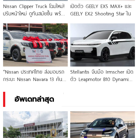
Nissan Clipper Truck โฉมใหม่!
เปิดตัว GEELY EX5 MAX+ และ
ปรับหน้าใหม่ ดูทันสมัยขึ้น พร้อม
GEELY EX2 Shooting Star ใน
ห้องโดยสารอัปเกรด
“Nissan ประเทศไทย ส่งมอบรถ
Stellantis จับมือ Irmscher เปิด
กระบะ Nissan Navara 13 คัน
ตัว Leapmotor B10 Dynamic
หนุนภารกิจสาธารณสุข จังหวัด
รุ่นแต่งพิเศษ 500 คัน
ตาก”
อัพเดทล่าสุด