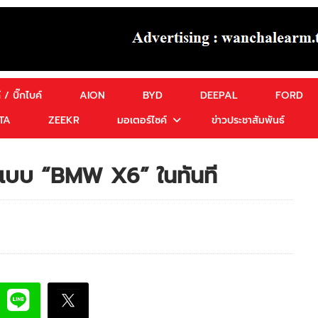
 / บิ๊กไบค์
AION
BYD
DEEPAL
FORD
TA
ZEEKR
มอเตอร์ไซค์
ข่าวประชาสัมพันธ์
งแบบ “BMW X6” ในทันที