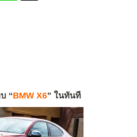
บบ “
BMW X6
” ในทันที