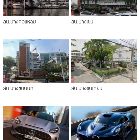
สน.บางคอแหลม
สน.บางเขน
สน.บางขุนนนท์
สน.บางขุนเทียน