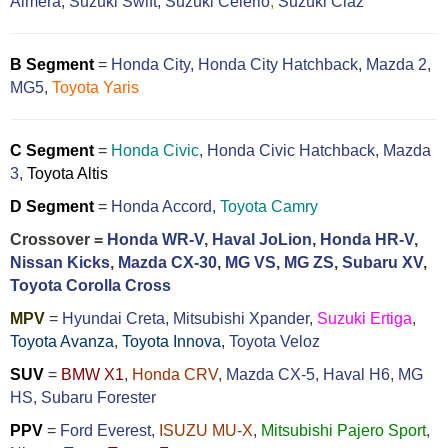
Almera
,
Suzuki Swift,
Suzuki Celerio
,
Suzuki Ciaz
B Segment
=
Honda City
,
Honda City Hatchback
,
Mazda 2
,
MG5
,
Toyota Yaris
C Segment
=
Honda Civic
,
Honda Civic Hatchback
,
Mazda
3
,
Toyota Altis
D Segment
=
Honda Accord
,
Toyota Camry
Crossover =
Honda WR-V
,
Haval JoLion
,
Honda HR-V
,
Nissan Kicks
,
Mazda CX-30
,
MG VS
,
MG ZS
,
Subaru XV
,
Toyota Corolla Cross
MPV
=
Hyundai Creta
,
Mitsubishi Xpander
,
Suzuki Ertiga
,
Toyota Avanza
,
Toyota Innova,
Toyota Veloz
SUV
=
BMW X1
,
Honda CRV
,
Mazda CX-5
,
Haval H6
,
MG
HS,
Subaru Forester
PPV
=
Ford Everest
,
ISUZU MU-X
,
Mitsubishi Pajero Sport
,