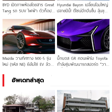
BYD เปิดภาพห้องโดยสาร Great
Hyundai Bayon เปลี่ยนโฉมใหญ่
Tang รถ SUV ไฟฟ้า ตัวท็อป
ปลายปีนี้! ดีไซน์บึกบึนขึ้น ลุ้นขุม
7 ที่นั่ง
พลังไฮบริดเต็มรูปแบบ
Mazda วางทิศทาง MX-5 รุ่น
บิ๊กบอส GR คอนเฟิร์ม Toyota
ใหม่ (รหัส NE) ยังไม่ใช่ EV ล้วน
กำลังซุ่มพัฒนารถสปอร์ต “วาง
แต่มีระบบไฟฟ้าช่วย
เครื่องกลาง” รุ่นใหม่!
อัพเดทล่าสุด