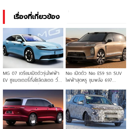
เรื่องที่เกี่ยวข้อง
MG 07 เตรียมเปิดตัวรุ่นไฟฟ้า
Nio เปิดตัว Nio ES9 รถ SUV
EV ชูแบตเตอรี่กึ่งโซลิดสเตต วิ่ง
ไฟฟ้าสุดหรู ขุมพลัง 697
ไกลสุด 840 กม. เริ่มราว
แรงม้า
740,000.-