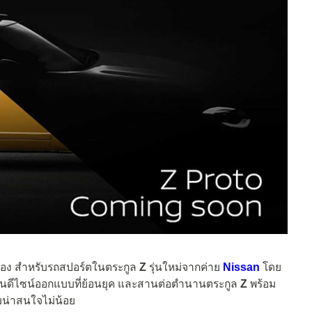
เนื่อง สำหรับรถสปอร์ตในตระกูล
Z
รุ่นใหม่จากค่าย
Nissan
โดย
็นงานดีไซน์ออกแบบที่ย้อนยุค และสานต่อตำนานตระกูล
Z
พร้อม
มน่าสนใจไม่น้อย