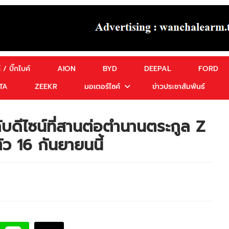
 / บิ๊กไบค์
AION
BYD
DEEPAL
FORD
TA
ZEEKR
มอเตอร์ไซค์
ข่าวประชาสัมพันธ์
บดีไซน์ที่สานต่อตำนานตระกูล Z
ว 16 กันยายนนี้