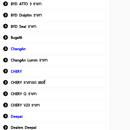
BYD ATTO 3 ราคา
BYD Dolphin ราคา
BYD Seal ราคา
Bugatti
ChangAn
ChangAn Lumin ราคา
CHERY
CHERY ราคารถ เชอรี่
CHERY Q ราคา
CHERY V23 ราคา
Deepal
Dealers Deepal