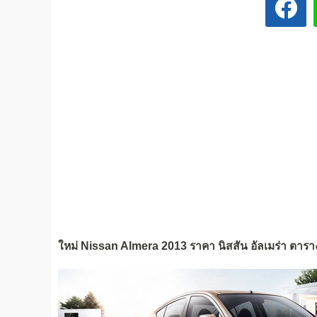
ใหม่ Nissan Almera 2013 ราคา นิสสัน อัลเมร่า ตารา