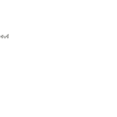
ขับขี่