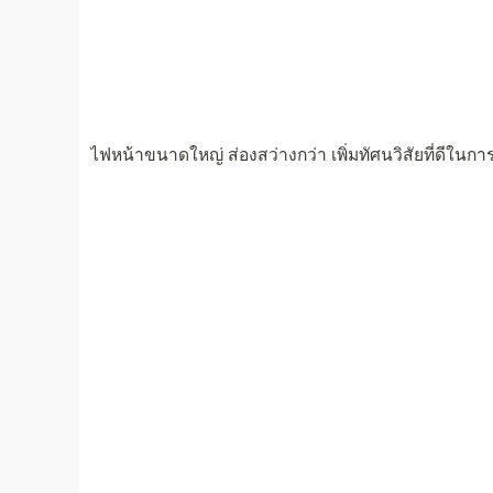
ไฟหน้าขนาดใหญ่ ส่องสว่างกว่า เพิ่มทัศนวิสัยที่ดีในการ