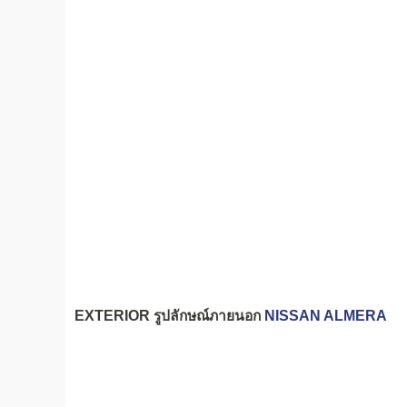
EXTERIOR รูปลักษณ์ภายนอก
NISSAN ALMERA