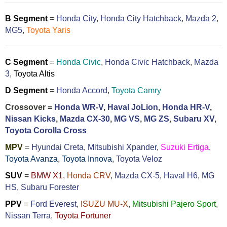
B Segment
=
Honda City
,
Honda City Hatchback
,
Mazda 2
,
MG5
,
Toyota Yaris
C Segment
=
Honda Civic
,
Honda Civic Hatchback
,
Mazda
3
,
Toyota Altis
D Segment
=
Honda Accord
,
Toyota Camry
Crossover =
Honda WR-V
,
Haval JoLion
,
Honda HR-V
,
Nissan Kicks
,
Mazda CX-30
,
MG VS
,
MG ZS
,
Subaru XV
,
Toyota Corolla Cross
MPV
=
Hyundai Creta
,
Mitsubishi Xpander
,
Suzuki Ertiga
,
Toyota Avanza
,
Toyota Innova,
Toyota Veloz
SUV
=
BMW X1
,
Honda CRV
,
Mazda CX-5
,
Haval H6
,
MG
HS,
Subaru Forester
PPV
=
Ford Everest
,
ISUZU MU-X
,
Mitsubishi Pajero Sport
,
Nissan Terra
,
Toyota Fortuner