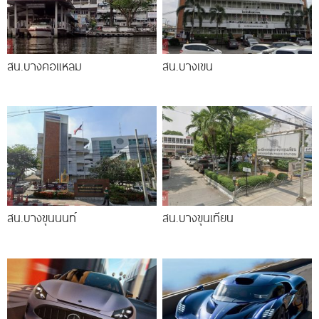
สน.บางคอแหลม
สน.บางเขน
สน.บางขุนนนท์
สน.บางขุนเทียน