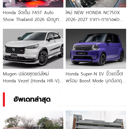
Honda จัดเต็ม FAST Auto
ใหม่ NEW HONDA NC750X
Show Thailand 2026 เปิดบูท
2026-2027 ราคา-ตารางผ่อน-
พร้อมโปรแรง “Honda
ดาวน์
Mugen ปล่อยชุดแต่งใหม่
Honda Super-N EV จิ๋วแต่จี๊ด!
Honda Vezel (Honda HR-V)
พร้อม Boost Mode บุกอังกฤษ
หล่อดุฟิลเรซซิ่ง
และยุโรปกลางปีนี้! เริ่ม
870,000.-
อัพเดทล่าสุด