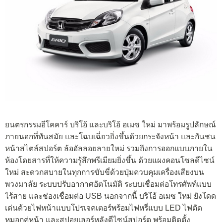
ยนตรกรรมอีโคคาร์ บริโอ้ และบริโอ้ อเมซ ใหม่ มาพร้อมรูปลักษณ์
ภายนอกที่ทันสมัย และโฉบเฉี่ยวยิ่งขึ้นด้วยกระจังหน้า และกันชน
หน้าสไตล์สปอร์ต ล้ออัลลอยลายใหม่ รวมถึงการออกแบบภายใน
ห้องโดยสารที่ให้ความรู้สึกพรีเมียมยิ่งขึ้น ด้วยแผงคอนโซลดีไซน์
ใหม่ สะดวกสบายในทุกการขับขี่ด้วยปุ่มควบคุมเครื่องเสียงบน
พวงมาลัย ระบบปรับอากาศอัตโนมัติ ระบบเชื่อมต่อโทรศัพท์แบบ
ไร้สาย และช่องเชื่อมต่อ USB นอกจากนี้ บริโอ้ อเมซ ใหม่ ยังโดด
เด่นด้วยไฟหน้าแบบโปรเจคเตอร์พร้อมไฟหรี่แบบ LED ไฟตัด
หมอกคู่หน้า และสปอยเลอร์หลังดีไซน์สปอร์ต พร้อมติดตั้ง