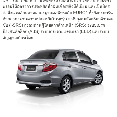
CVT ใหม่ ที่พัฒนาภายใต้เทคโนโลยีเอิร์ธดรีม ให้ความคล่องตัว
พร้อมให้อัตราการประหยัดน้ำมันเชื้อเพลิงที่ดีเยี่ยม และเป็นมิตร
ต่อสิ่งแวดล้อมตามมาตรฐานมลพิษระดับ EURO4 ทั้งยังครบครัน
ด้วยมาตรฐานความปลอดภัยในทุกรุ่น อาทิ ถุงลมอัจฉริยะด้านคน
ขับ (i-SRS) ถุงลมด้านผู้โดยสารด้านหน้า (SRS) ระบบเบรก
ป้องกันล้อล็อก (ABS) ระบบกระจายแรงเบรก (EBD) และระบบ
สัญญาณกันขโมย