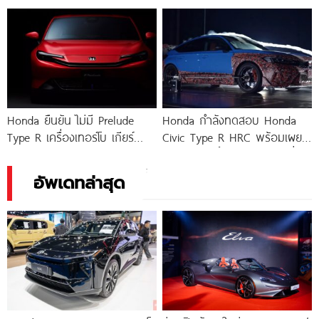
630,000.-
วี 160
Honda ยืนยัน ไม่มี Prelude
Honda กำลังทดสอบ Honda
Type R เครื่องเทอร์โบ เกียร์
Civic Type R HRC พร้อมเผย
ธรรมดา เพราะต้นทุนพัฒนาสูง
ชุดแต่งเหล่านี้ จะวางขายในญี่ปุ่น
เกินไป
และสหรัฐฯ
อัพเดทล่าสุด