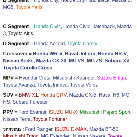
B Segment
=
Honda City
,
Honda City Hatchback
,
Mazda 2
,
MG5
,
Toyota Yaris
C Segment
=
Honda Civic
,
Honda Civic Hatchback
,
Mazda
3
,
Toyota Altis
D Segment
=
Honda Accord
,
Toyota Camry
Crossover =
Honda WR-V
,
Haval JoLion
,
Honda HR-V
,
Nissan Kicks
,
Mazda CX-30
,
MG VS
,
MG ZS
,
Subaru XV
,
Toyota Corolla Cross
MPV
=
Hyundai Creta
,
Mitsubishi Xpander
,
Suzuki Ertiga
,
Toyota Avanza
,
Toyota Innova,
Toyota Veloz
SUV
=
BMW X1
,
Honda CRV
,
Mazda CX-5
,
Haval H6
,
MG
HS,
Subaru Forester
PPV
=
Ford Everest
,
ISUZU MU-X
,
Mitsubishi Pajero Sport
,
Nissan Terra
,
Toyota Fortuner
รถกระบะ
:
Ford Ranger
,
ISUZU D-MAX
,
Mazda BT-50
,
Mitsubishi Triton
,
MG Extender
,
Nissan Navara
,
Toyota