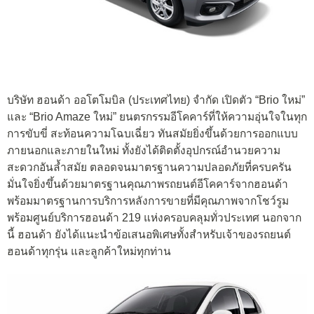
บริษัท ฮอนด้า ออโตโมบิล (ประเทศไทย) จำกัด เปิดตัว “Brio ใหม่”
และ “Brio Amaze ใหม่” ยนตรกรรมอีโคคาร์ที่ให้ความอุ่นใจในทุก
การขับขี่ สะท้อนความโฉบเฉี่ยว ทันสมัยยิ่งขึ้นด้วยการออกแบบ
ภายนอกและภายในใหม่ ทั้งยังได้ติดตั้งอุปกรณ์อำนวยความ
สะดวกอันล้ำสมัย ตลอดจนมาตรฐานความปลอดภัยที่ครบครัน
มั่นใจยิ่งขึ้นด้วยมาตรฐานคุณภาพรถยนต์อีโคคาร์จากฮอนด้า
พร้อมมาตรฐานการบริการหลังการขายที่มีคุณภาพจากโชว์รูม
พร้อมศูนย์บริการฮอนด้า 219 แห่งครอบคลุมทั่วประเทศ นอกจาก
นี้ ฮอนด้า ยังได้แนะนำข้อเสนอพิเศษทั้งสำหรับเจ้าของรถยนต์
ฮอนด้าทุกรุ่น และลูกค้าใหม่ทุกท่าน