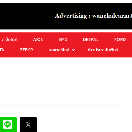
 / บิ๊กไบค์
AION
BYD
DEEPAL
FORD
TA
ZEEKR
มอเตอร์ไซค์
ข่าวประชาสัมพันธ์