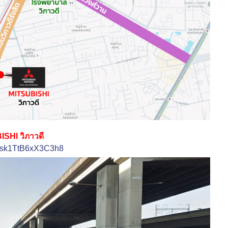
SHI วิภาวดี
zUsk1TtB6xX3C3h8