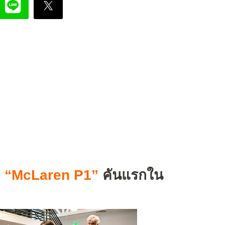
ถ
“McLaren P1”
คันแรกใน