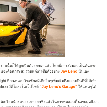
อร่ามนั้นก็ได้ถูกเปิดตัวออกมาแล้ว โดยมีการส่งมอบเป็นคันแรก
้นจะคือนักสะสมรถยนต์เก่าชื่อดังอย่าง
Jay Leno
นั่นเอง
t Show และโซเชียลมีเดียอื่นๆเพิ่มเติมถึงความยินดีที่ได้เจ้า
ูปและวีดีโอลงในเว็ปไซต์
“Jay Leno’s Garage”
ให้แฟนๆได้
นได้เตรียมนำรถของเขาออกซิ่งแล้วในการทดสอบที่ savor, albeit