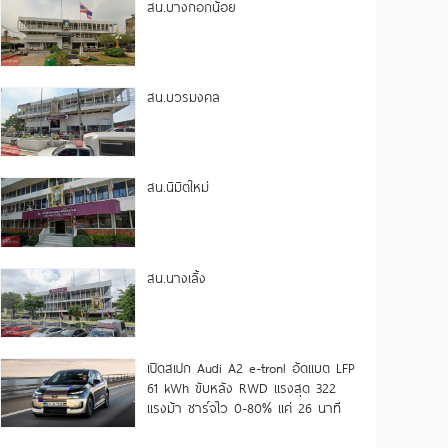
สน.บางกอกน้อย
สน.บวรมงคล
สน.นิมิตใหม่
สน.นางเลิ้ง
เปิดสเปก Audi A2 e-tron! อัดแบต LFP
61 kWh ขับหลัง RWD แรงสุด 322
แรงม้า ชาร์จไว 0-80% แค่ 26 นาที