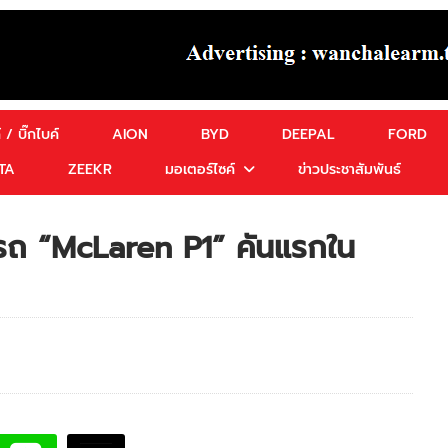
 / บิ๊กไบค์
AION
BYD
DEEPAL
FORD
TA
ZEEKR
มอเตอร์ไซค์
ข่าวประชาสัมพันธ์
บรถ “McLaren P1” คันแรกใน