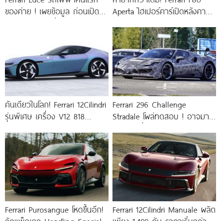
ของค่าย ! เผยข้อมูล ก่อนเปิด
Aperta ไฮเปอร์คาร์เปิดหลังคา
ตัว พฤษภาคมนี้
ขุมพลัง V6 ไฮบริด 1,184 แรงม้า
คันเดียวในโลก! Ferrari 12Cilindri
Ferrari 296 Challenge
รุ่นพิเศษ เครื่อง V12 818
Stradale โผล่ทดสอบ ! อาจมา
แรงม้า สี “Yoonseul”
พร้อมเครื่องยนต์ V6 เทอร์โบ
3.0
Ferrari Purosangue โหดขึ้นอีก!
Ferrari 12Cilindri Manuale ผลิต