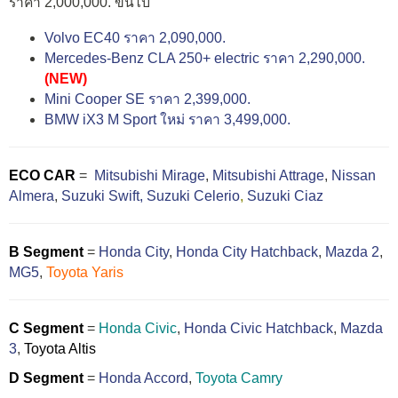
ราคา 2,000,000. ขึ้นไป
Volvo EC40 ราคา 2,090,000.
Mercedes-Benz CLA 250+ electric ราคา 2,290,000.
(NEW)
Mini Cooper SE ราคา 2,399,000.
BMW iX3 M Sport ใหม่ ราคา 3,499,000.
ECO CAR
=
Mitsubishi Mirage
,
Mitsubishi Attrage
,
Nissan
Almera
,
Suzuki Swift,
Suzuki Celerio
,
Suzuki Ciaz
B Segment
=
Honda City
,
Honda City Hatchback
,
Mazda 2
,
MG5
,
Toyota Yaris
C Segment
=
Honda Civic
,
Honda Civic Hatchback
,
Mazda
3
,
Toyota Altis
D Segment
=
Honda Accord
,
Toyota Camry