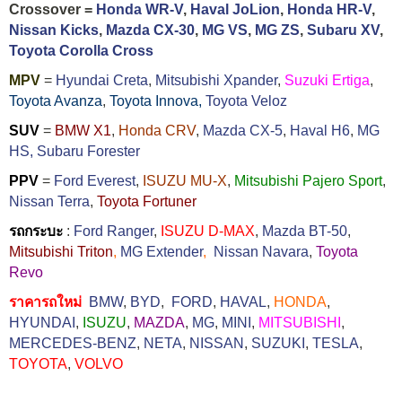
Crossover =
Honda WR-V
,
Haval JoLion
,
Honda HR-V
,
Nissan Kicks
,
Mazda CX-30
,
MG VS
,
MG ZS
,
Subaru XV
,
Toyota Corolla Cross
MPV
=
Hyundai Creta
,
Mitsubishi Xpander
,
Suzuki Ertiga
,
Toyota Avanza
,
Toyota Innova,
Toyota Veloz
SUV
=
BMW X1
,
Honda CRV
,
Mazda CX-5
,
Haval H6
,
MG
HS,
Subaru Forester
PPV
=
Ford Everest
,
ISUZU MU-X
,
Mitsubishi Pajero Sport
,
Nissan Terra
,
Toyota Fortuner
รถกระบะ
:
Ford Ranger
,
ISUZU D-MAX
,
Mazda BT-50
,
Mitsubishi Triton
,
MG Extender
,
Nissan Navara
,
Toyota
Revo
ราคารถใหม่
BMW
,
BYD
,
FORD
,
HAVAL
,
HONDA
,
HYUNDAI
,
ISUZU
,
MAZDA
,
MG
,
MINI
,
MITSUBISHI
,
MERCEDES-BENZ
,
NETA
,
NISSAN
,
SUZUKI
,
TESLA
,
TOYOTA
,
VOLVO