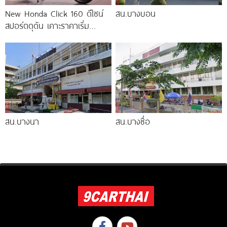
New Honda Click 160 ดีไซน์
สน.บางบอน
สปอร์ตดุดัน เคาะราคาเริ่ม
69,900 บาท พร้อมส่งรุ่นพิเศษ
H2C
สน.บางนา
สน.บางซื่อ