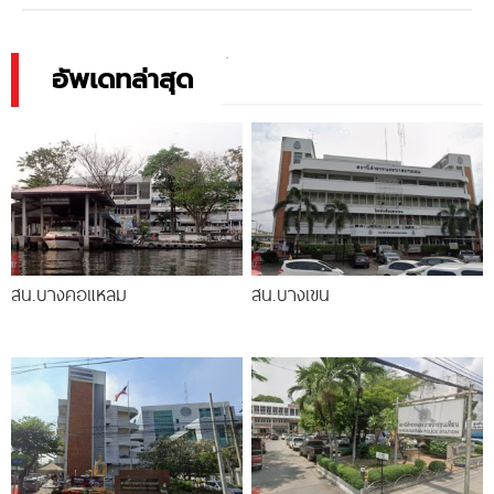
อัพเดทล่าสุด
สน.บางคอแหลม
สน.บางเขน