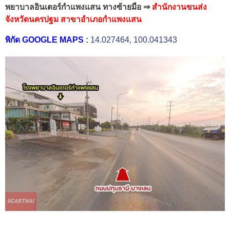
พยาบาลอินเตอร์กำแพงแสน ทางซ้ายมือ
⇒
สำนักงานขนส่ง
จังหวัดนครปฐม สาขาอำเภอกำแพงแสน
พิกัด GOOGLE MAPS
:
14.027464, 100.041343