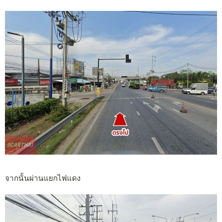
จากนั้นผ่านแยกไฟแดง