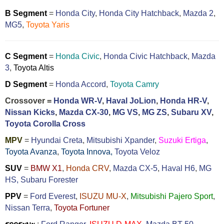
B Segment
=
Honda City
,
Honda City Hatchback
,
Mazda 2
,
MG5
,
Toyota Yaris
C Segment
=
Honda Civic
,
Honda Civic Hatchback
,
Mazda
3
,
Toyota Altis
D Segment
=
Honda Accord
,
Toyota Camry
Crossover =
Honda WR-V
,
Haval JoLion
,
Honda HR-V
,
Nissan Kicks
,
Mazda CX-30
,
MG VS
,
MG ZS
,
Subaru XV
,
Toyota Corolla Cross
MPV
=
Hyundai Creta
,
Mitsubishi Xpander
,
Suzuki Ertiga
,
Toyota Avanza
,
Toyota Innova,
Toyota Veloz
SUV
=
BMW X1
,
Honda CRV
,
Mazda CX-5
,
Haval H6
,
MG
HS,
Subaru Forester
PPV
=
Ford Everest
,
ISUZU MU-X
,
Mitsubishi Pajero Sport
,
Nissan Terra
,
Toyota Fortuner