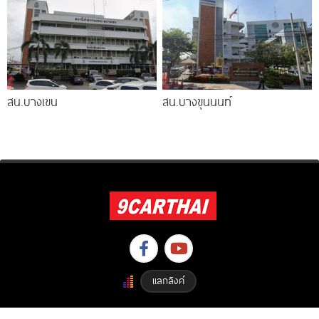
สน.บางเขน
สน.บางขุนนนท์
แลกลิงค์