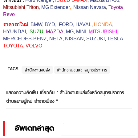
รถกระบะ
:
Ford Ranger
,
ISUZU D-MAX
,
Mazda BT-50
,
Mitsubishi Triton
,
MG Extender
,
Nissan Navara
,
Toyota
Revo
ราคารถใหม่
BMW
,
BYD
,
FORD
,
HAVAL
,
HONDA
,
HYUNDAI
,
ISUZU
,
MAZDA
,
MG
,
MINI
,
MITSUBISHI
,
MERCEDES-BENZ
,
NETA
,
NISSAN
,
SUZUKI
,
TESLA
,
TOYOTA
,
VOLVO
TAGS
สำนักงานขนส่ง
สำนักงานขนส่ง สมุทรปราการ
แสดงความคิดเห็น เกี่ยวกับ "
สำนักงานขนส่งจังหวัดสมุทรปราการ
ตำบลบางปูใหม่ อำเภอเมือง
"
อัพเดทล่าสุด