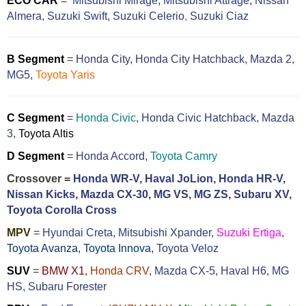
ECO CAR
=
Mitsubishi Mirage
,
Mitsubishi Attrage
,
Nissan
Almera
,
Suzuki Swift,
Suzuki Celerio
,
Suzuki Ciaz
B Segment
=
Honda City
,
Honda City Hatchback
,
Mazda 2
,
MG5
,
Toyota Yaris
C Segment
=
Honda Civic
,
Honda Civic Hatchback
,
Mazda
3
,
Toyota Altis
D Segment
=
Honda Accord
,
Toyota Camry
Crossover =
Honda WR-V
,
Haval JoLion
,
Honda HR-V
,
Nissan Kicks
,
Mazda CX-30
,
MG VS
,
MG ZS
,
Subaru XV
,
Toyota Corolla Cross
MPV
=
Hyundai Creta
,
Mitsubishi Xpander
,
Suzuki Ertiga
,
Toyota Avanza
,
Toyota Innova,
Toyota Veloz
SUV
=
BMW X1
,
Honda CRV
,
Mazda CX-5
,
Haval H6
,
MG
HS,
Subaru Forester