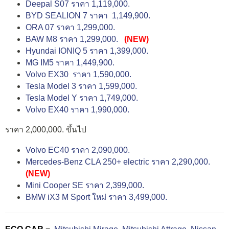
Deepal S07 ราคา 1,119,000.
BYD SEALION 7 ราคา 1,149,900.
ORA 07 ราคา 1,299,000.
BAW M8 ราคา 1,299,000.
(NEW)
Hyundai IONIQ 5 ราคา 1,399,000.
MG IM5 ราคา 1,449,900.
Volvo EX30 ราคา 1,590,000.
Tesla Model 3 ราคา 1,599,000.
Tesla Model Y ราคา 1,749,000.
Volvo EX40 ราคา 1,990,000.
ราคา 2,000,000. ขึ้นไป
Volvo EC40 ราคา 2,090,000.
Mercedes-Benz CLA 250+ electric ราคา 2,290,000.
(NEW)
Mini Cooper SE ราคา 2,399,000.
BMW iX3 M Sport ใหม่ ราคา 3,499,000.