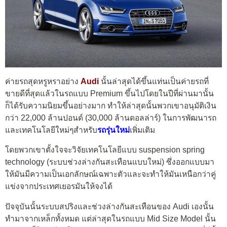
ค่ายรถสุดหรูหราอย่าง
Audi
นั้นล่าสุดได้ขึ้นแท่นเป็นค่ายรถที่
ขายดีที่สุดแล้วในรถแบบ Premium ขึ้นไปโดยในปีที่ผ่านมานั้น
ก็ได้รับความนิยมขึ้นอย่างมาก ทำให้ล่าสุดนั้นพวกเขาอนุมัติเงิน
กว่า 22,000 ล้านปอนด์ (30,000 ล้านดอลล่าร์) ในการพัฒนารถ
และเทคโนโลยีใหม่ๆสำหรับ
รถรุ่นใหม่
เพิ่มเติม
โดยพวกเขาตั้งใจจะวิจัยเทคโนโลยีแบบ suspension spring
technology (ระบบช่วงล่างกันสะเทือนแบบใหม่) ซึ่งออกแบบมา
ให้มันมีความเป็นเอกลักษณ์เฉพาะตัวและจะทำให้มันเหนือกว่าคู่
แข่งจากประเทศเยอรมันให้จงได้
ปัจจุบันนั้นระบบสปริงและช่วงล่างกันสะเทือนของ Audi เองนั้น
ทำมาจากเหล็กทั้งหมด แต่ล่าสุดในรถแบบ Mid Size Model นั้น