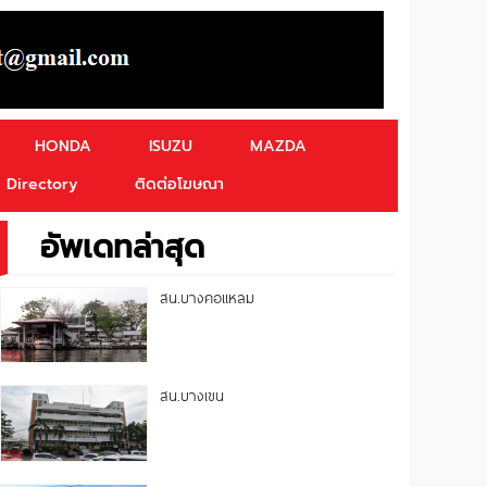
HONDA
ISUZU
MAZDA
Directory
ติดต่อโฆษณา
อัพเดทล่าสุด
สน.บางคอแหลม
สน.บางเขน