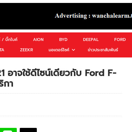
 / บิ๊กไบค์
AION
BYD
DEEPAL
FORD
TA
ZEEKR
มอเตอร์ไซค์
ข่าวประชาสัมพันธ์
อาจใช้ดีไซน์เดียวกับ Ford F-
ริกา