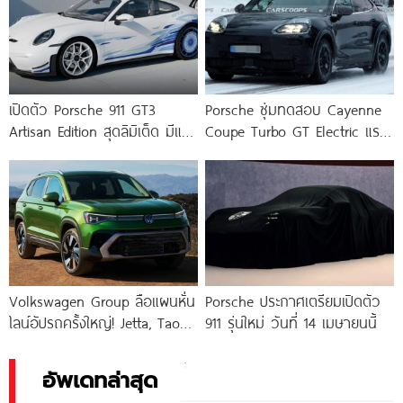
เปิดตัว Porsche 911 GT3
Porsche ซุ่มทดสอบ Cayenne
Artisan Edition สุดลิมิเต็ด มีแค่
Coupe Turbo GT Electric แรง
30 คัน!
กว่า 1,100 แรงม้า
Volkswagen Group ลือแผนหั่น
Porsche ประกาศเตรียมเปิดตัว
ไลน์อัปรถครั้งใหญ่! Jetta, Taos,
911 รุ่นใหม่ วันที่ 14 เมษายนนี้
Porsche 718 และอีกหลายรุ่น
เสี่ยงถูกยกเลิก หวังประหยัดงบ
อัพเดทล่าสุด
กว่า 2.4