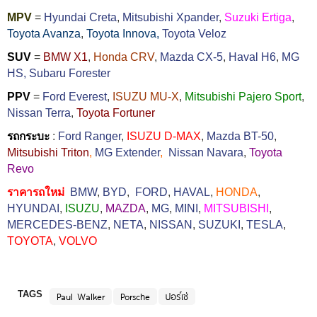
MPV
=
Hyundai Creta
,
Mitsubishi Xpander
,
Suzuki Ertiga
,
Toyota Avanza
,
Toyota Innova,
Toyota Veloz
SUV
=
BMW X1
,
Honda CRV
,
Mazda CX-5
,
Haval H6
,
MG
HS,
Subaru Forester
PPV
=
Ford Everest
,
ISUZU MU-X
,
Mitsubishi Pajero Sport
,
Nissan Terra
,
Toyota Fortuner
รถกระบะ
:
Ford Ranger
,
ISUZU D-MAX
,
Mazda BT-50
,
Mitsubishi Triton
,
MG Extender
,
Nissan Navara
,
Toyota
Revo
ราคารถใหม่
BMW
,
BYD
,
FORD
,
HAVAL
,
HONDA
,
HYUNDAI
,
ISUZU
,
MAZDA
,
MG
,
MINI
,
MITSUBISHI
,
MERCEDES-BENZ
,
NETA
,
NISSAN
,
SUZUKI
,
TESLA
,
TOYOTA
,
VOLVO
TAGS
Paul Walker
Porsche
ปอร์เช่