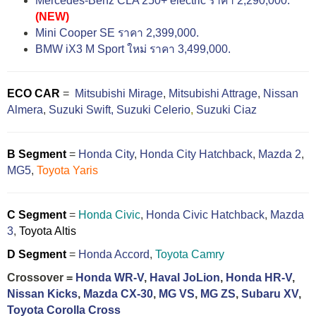
Mercedes-Benz CLA 250+ electric ราคา 2,290,000.
(NEW)
Mini Cooper SE ราคา 2,399,000.
BMW iX3 M Sport ใหม่ ราคา 3,499,000.
ECO CAR
=
Mitsubishi Mirage
,
Mitsubishi Attrage
,
Nissan
Almera
,
Suzuki Swift,
Suzuki Celerio
,
Suzuki Ciaz
B Segment
=
Honda City
,
Honda City Hatchback
,
Mazda 2
,
MG5
,
Toyota Yaris
C Segment
=
Honda Civic
,
Honda Civic Hatchback
,
Mazda
3
,
Toyota Altis
D Segment
=
Honda Accord
,
Toyota Camry
Crossover =
Honda WR-V
,
Haval JoLion
,
Honda HR-V
,
Nissan Kicks
,
Mazda CX-30
,
MG VS
,
MG ZS
,
Subaru XV
,
Toyota Corolla Cross