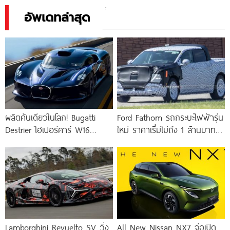
12 Hour
อัพเดทล่าสุด
ผลิตคันเดียวในโลก! Bugatti
Ford Fathom รถกระบะไฟฟ้ารุ่น
Destrier ไฮเปอร์คาร์ W16
ใหม่ ราคาเริ่มไม่ถึง 1 ล้านบาท !
ความแรง 1,578 แรงม้า ย่อร่าง
ใช้แพลตฟอร์ม UEV ใหม่
จากรถแข่ง Bugatti
Lamborghini Revuelto SV วิ่ง
All New Nissan NX7 จ่อเปิด