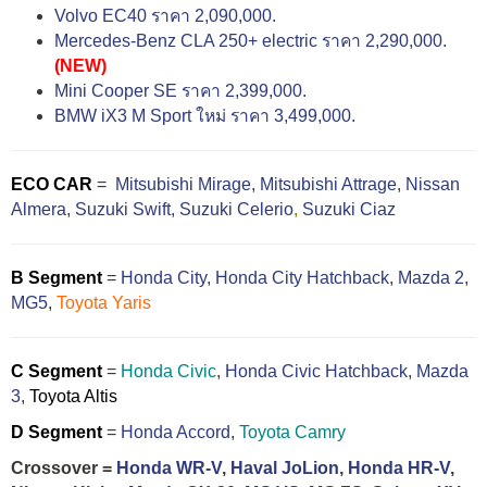
Volvo EC40 ราคา 2,090,000.
Mercedes-Benz CLA 250+ electric ราคา 2,290,000.
(NEW)
Mini Cooper SE ราคา 2,399,000.
BMW iX3 M Sport ใหม่ ราคา 3,499,000.
ECO CAR
=
Mitsubishi Mirage
,
Mitsubishi Attrage
,
Nissan
Almera
,
Suzuki Swift,
Suzuki Celerio
,
Suzuki Ciaz
B Segment
=
Honda City
,
Honda City Hatchback
,
Mazda 2
,
MG5
,
Toyota Yaris
C Segment
=
Honda Civic
,
Honda Civic Hatchback
,
Mazda
3
,
Toyota Altis
D Segment
=
Honda Accord
,
Toyota Camry
Crossover =
Honda WR-V
,
Haval JoLion
,
Honda HR-V
,