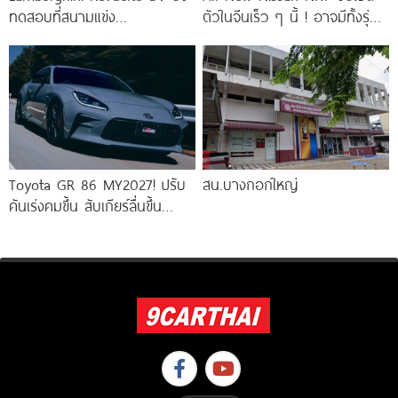
ทดสอบที่สนามแข่ง
ตัวในจีนเร็ว ๆ นี้ ! อาจมีทั้งรุ่น
Hockenheimring ก่อนเปิดตัว
ไฟฟ้าล้วน
จริง 14 สิงหาคมนี้ ! เร็วกว่า
Toyota GR 86 MY2027! ปรับ
สน.บางกอกใหญ่
คันเร่งคมขึ้น สับเกียร์ลื่นขึ้น
พร้อมกล้อง EyeSight 3 ตัว