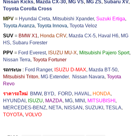
Nissan Kicks
,
Mazda CX-30
,
MG VS
,
MG ZS
,
Subaru XV
,
Toyota Corolla Cross
MPV
=
Hyundai Creta
,
Mitsubishi Xpander
,
Suzuki Ertiga
,
Toyota Avanza
,
Toyota Innova,
Toyota Veloz
SUV
=
BMW X1
,
Honda CRV
,
Mazda CX-5
,
Haval H6
,
MG
HS,
Subaru Forester
PPV
=
Ford Everest
,
ISUZU MU-X
,
Mitsubishi Pajero Sport
,
Nissan Terra
,
Toyota Fortuner
รถกระบะ
:
Ford Ranger
,
ISUZU D-MAX
,
Mazda BT-50
,
Mitsubishi Triton
,
MG Extender
,
Nissan Navara
,
Toyota
Revo
ราคารถใหม่
BMW
,
BYD
,
FORD
,
HAVAL
,
HONDA
,
HYUNDAI
,
ISUZU
,
MAZDA
,
MG
,
MINI
,
MITSUBISHI
,
MERCEDES-BENZ
,
NETA
,
NISSAN
,
SUZUKI
,
TESLA
,
TOYOTA
,
VOLVO