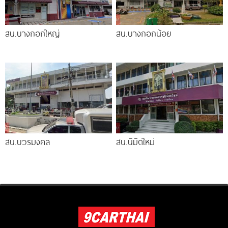
สน.บางกอกใหญ่
สน.บางกอกน้อย
สน.บวรมงคล
สน.นิมิตใหม่