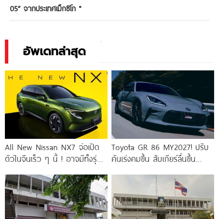
05” จากประเทศเม็กซิโก
"
อัพเดทล่าสุด
All New Nissan NX7 จ่อเปิด
Toyota GR 86 MY2027! ปรับ
ตัวในจีนเร็ว ๆ นี้ ! อาจมีทั้งรุ่น
คันเร่งคมขึ้น สับเกียร์ลื่นขึ้น
ไฟฟ้าล้วน
พร้อมกล้อง EyeSight 3 ตัว