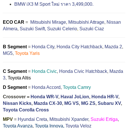
BMW iX3 M Sport ใหม่ ราคา 3,499,000.
ECO CAR
=
Mitsubishi Mirage
,
Mitsubishi Attrage
,
Nissan
Almera
,
Suzuki Swift,
Suzuki Celerio
,
Suzuki Ciaz
B Segment
=
Honda City
,
Honda City Hatchback
,
Mazda 2
,
MG5
,
Toyota Yaris
C Segment
=
Honda Civic
,
Honda Civic Hatchback
,
Mazda
3
,
Toyota Altis
D Segment
=
Honda Accord
,
Toyota Camry
Crossover =
Honda WR-V
,
Haval JoLion
,
Honda HR-V
,
Nissan Kicks
,
Mazda CX-30
,
MG VS
,
MG ZS
,
Subaru XV
,
Toyota Corolla Cross
MPV
=
Hyundai Creta
,
Mitsubishi Xpander
,
Suzuki Ertiga
,
Toyota Avanza
,
Toyota Innova,
Toyota Veloz