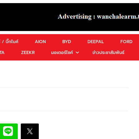
 / บิ๊กไบค์
AION
BYD
DEEPAL
FORD
TA
ZEEKR
มอเตอร์ไซค์
ข่าวประชาสัมพันธ์