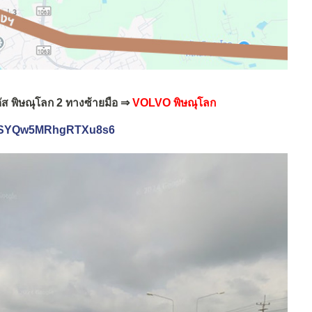
ัส พิษณุโลก 2 ทางซ้ายมือ ⇒
VOLVO พิษณุโลก
l/HSYQw5MRhgRTXu8s6