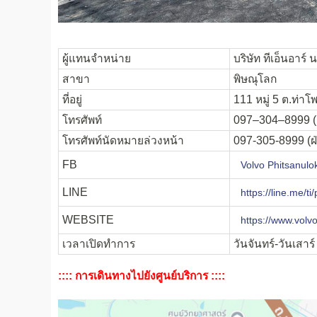
ผู้แทนจำหน่าย
บริษัท
ทีเอ็นอาร์
น
สาขา
พิษณุโลก
ที่อยู่
111
หมู่
5
ต.ท่าโพ
โทรศัพท์
097
–
304
–
8999 (
โทรศัพท์นัดหมายล่วงหน้า
097-305-8999 (
ฝ
FB
Volvo Phitsanulo
LINE
https://line.me/t
WEBSITE
https://www.volv
เวลาเปิดทำการ
วันจันทร์-วันเสาร
:::: การเดินทางไปยังศูนย์บริการ ::::