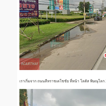
เราเริ่มจาก ถนนสีหราชเดโชชัย ที่หน้า โลตัส พิษณุโลก