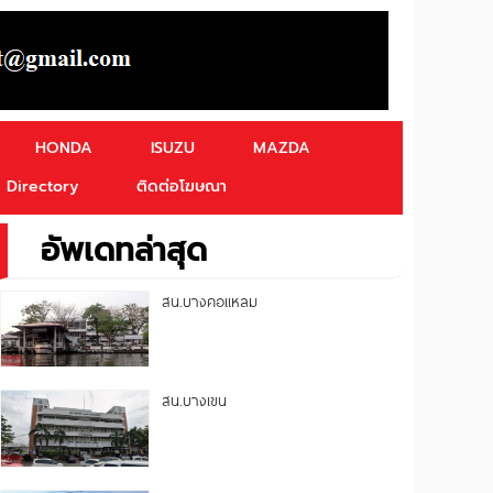
HONDA
ISUZU
MAZDA
Directory
ติดต่อโฆษณา
อัพเดทล่าสุด
สน.บางคอแหลม
สน.บางเขน