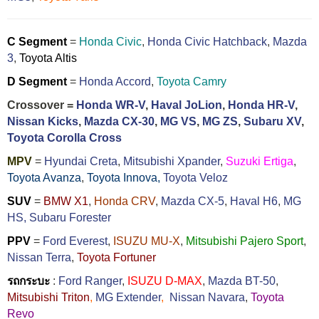
C Segment
=
Honda Civic
,
Honda Civic Hatchback
,
Mazda
3
,
Toyota Altis
D Segment
=
Honda Accord
,
Toyota Camry
Crossover =
Honda WR-V
,
Haval JoLion
,
Honda HR-V
,
Nissan Kicks
,
Mazda CX-30
,
MG VS
,
MG ZS
,
Subaru XV
,
Toyota Corolla Cross
MPV
=
Hyundai Creta
,
Mitsubishi Xpander
,
Suzuki Ertiga
,
Toyota Avanza
,
Toyota Innova,
Toyota Veloz
SUV
=
BMW X1
,
Honda CRV
,
Mazda CX-5
,
Haval H6
,
MG
HS,
Subaru Forester
PPV
=
Ford Everest
,
ISUZU MU-X
,
Mitsubishi Pajero Sport
,
Nissan Terra
,
Toyota Fortuner
รถกระบะ
:
Ford Ranger
,
ISUZU D-MAX
,
Mazda BT-50
,
Mitsubishi Triton
,
MG Extender
,
Nissan Navara
,
Toyota
Revo