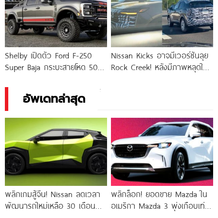
Shelby เปิดตัว Ford F-250
Nissan Kicks อาจมีเวอร์ชันลุย
Super Baja กระบะสายโหด 500
Rock Creek! หลังมีภาพหลุดใน
แรงม้า ผลิตเพียง
อเมริกา
อัพเดทล่าสุด
พลิกเกมสู้จีน! Nissan ลดเวลา
พลิกล็อก! ยอดขาย Mazda ใน
พัฒนารถใหม่เหลือ 30 เดือน
อเมริกา Mazda 3 พุ่งเกือบเท่า
พร้อมดัน All-New Nissan
ตัว สวนทาง CX-70 และ