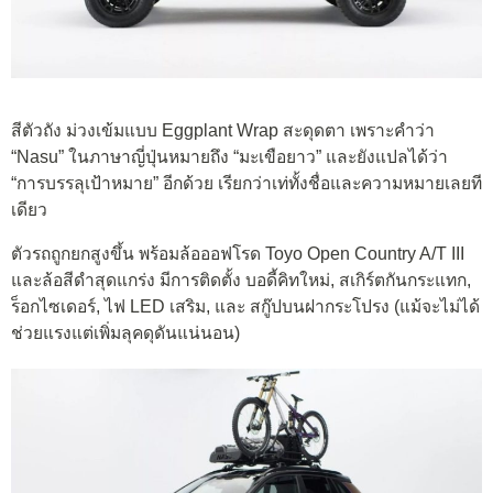
สีตัวถัง ม่วงเข้มแบบ Eggplant Wrap สะดุดตา เพราะคำว่า
“Nasu” ในภาษาญี่ปุ่นหมายถึง “มะเขือยาว” และยังแปลได้ว่า
“การบรรลุเป้าหมาย” อีกด้วย เรียกว่าเท่ทั้งชื่อและความหมายเลยที
เดียว
ตัวรถถูกยกสูงขึ้น พร้อมล้อออฟโรด Toyo Open Country A/T III
และล้อสีดำสุดแกร่ง มีการติดตั้ง บอดี้คิทใหม่, สเกิร์ตกันกระแทก,
ร็อกไซเดอร์, ไฟ LED เสริม, และ สกู๊ปบนฝากระโปรง (แม้จะไม่ได้
ช่วยแรงแต่เพิ่มลุคดุดันแน่นอน)