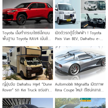
Toyota เล็งทำกระบะไซซ์เล็กบน
เปิดตัวรถตู้จิ๋วไฟฟ้า ! Toyota
พื้นฐาน Toyota RAV4 เน้นขับ
Pixis Van BEV, Daihatsu e-
สบาย ประหยัดน้ำมัน
Hijet Cargo และ
ญี่ปุ่นจับ Daihatsu Hijet “Dune
Automobili Mignatta เปิดภาพ
Rover” รถ Kei Truck แต่งสาย
Rina Coupe ใหม่! ดีไซน์คลาสสิก
แคมป์
สไตล์ Ferrari พร้อม ขุมพลัง