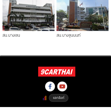
สน.บางเขน
สน.บางขุนนนท์
แลกลิงค์