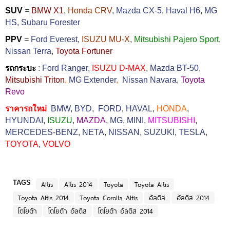
SUV
=
BMW X1
,
Honda CRV
,
Mazda CX-5
,
Haval H6
,
MG
HS,
Subaru Forester
PPV
=
Ford Everest
,
ISUZU MU-X
,
Mitsubishi Pajero Sport
,
Nissan Terra
,
Toyota Fortuner
รถกระบะ
:
Ford Ranger
,
ISUZU D-MAX
,
Mazda BT-50
,
Mitsubishi Triton
,
MG Extender
,
Nissan Navara
,
Toyota
Revo
ราคารถใหม่
BMW
,
BYD
,
FORD
,
HAVAL
,
HONDA
,
HYUNDAI
,
ISUZU
,
MAZDA
,
MG
,
MINI
,
MITSUBISHI
,
MERCEDES-BENZ
,
NETA
,
NISSAN
,
SUZUKI
,
TESLA
,
TOYOTA
,
VOLVO
TAGS
Altis
Altis 2014
Toyota
Toyota Altis
Toyota Altis 2014
Toyota Corolla Altis
อัลติส
อัลติส 2014
โตโยต้า
โตโยต้า อัลติส
โตโยต้า อัลติส 2014