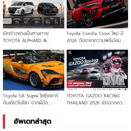
เปิดตัวอย่างเป็นทางการ!
Toyota Corolla Cross ใหม่ ปี
TOYOTA ALPHARD &
2026 อัปเกรดความพรีเมียม
VELLFIRE 2026 เพิ่มรุ่น HEV
สปอร์ตขึ้น เครื่องยนต์ไฮบริด
Smart ราคาเริ่ม
1.8ลิตร
Toyota GR Supra ไซซ์เคคาร์
TOYOTA GAZOO RACING
คันเดียวในโลก จากฝีมือ
THAILAND 2026 เปิดฉากความ
นักศึกษา NATS
มันส์สนามแรกที่บางแสน สตรีท
เซอร์กิต 1-5 กรกฎาคมนี้
อัพเดทล่าสุด