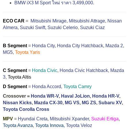
BMW iX3 M Sport ใหม่ ราคา 3,499,000.
ECO CAR
=
Mitsubishi Mirage
,
Mitsubishi Attrage
,
Nissan
Almera
,
Suzuki Swift,
Suzuki Celerio
,
Suzuki Ciaz
B Segment
=
Honda City
,
Honda City Hatchback
,
Mazda 2
,
MG5
,
Toyota Yaris
C Segment
=
Honda Civic
,
Honda Civic Hatchback
,
Mazda
3
,
Toyota Altis
D Segment
=
Honda Accord
,
Toyota Camry
Crossover =
Honda WR-V
,
Haval JoLion
,
Honda HR-V
,
Nissan Kicks
,
Mazda CX-30
,
MG VS
,
MG ZS
,
Subaru XV
,
Toyota Corolla Cross
MPV
=
Hyundai Creta
,
Mitsubishi Xpander
,
Suzuki Ertiga
,
Toyota Avanza
,
Toyota Innova,
Toyota Veloz