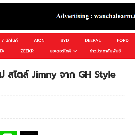
 / บิ๊กไบค์
AION
BYD
DEEPAL
FORD
TA
ZEEKR
มอเตอร์ไซค์
ข่าวประชาสัมพันธ์
ม่ สไตล์ Jimny จาก GH Style