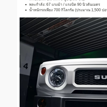
พละกำลัง: 67 แรงม้า / แรงบิด 90 นิวตันเมตร
น้ำหนักรถเพียง 700 กิโลกรัม (ประมาณ 1,500 ปอ