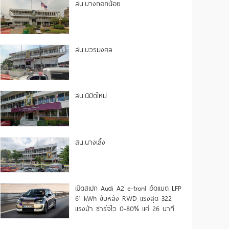
สน.บางกอกน้อย
สน.บวรมงคล
สน.นิมิตใหม่
สน.นางเลิ้ง
เปิดสเปก Audi A2 e-tron! อัดแบต LFP
61 kWh ขับหลัง RWD แรงสุด 322
แรงม้า ชาร์จไว 0-80% แค่ 26 นาที