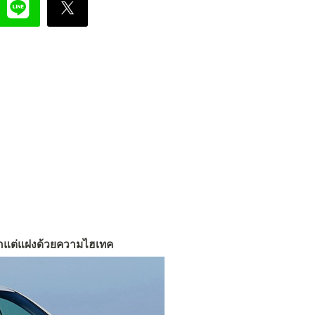
ก๋าแต่แฝงด้วยความไฮเทค