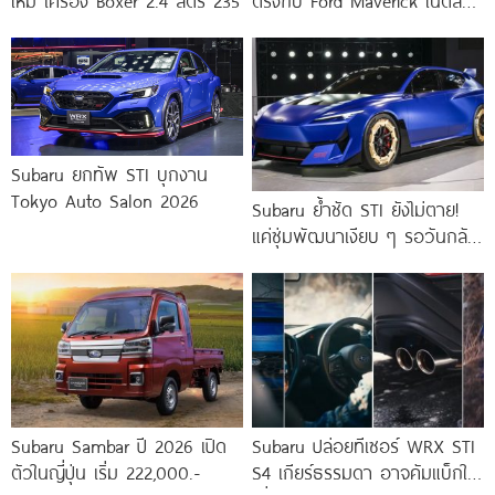
ใหม่ เครื่อง Boxer 2.4 ลิตร 235
ตรงกับ Ford Maverick ในตลาด
โลก
Subaru ยกทัพ STI บุกงาน
Tokyo Auto Salon 2026
Subaru ย้ำชัด STI ยังไม่ตาย!
แค่ซุ่มพัฒนาเงียบ ๆ รอวันกลับ
มา
Subaru Sambar ปี 2026 เปิด
Subaru ปล่อยทีเซอร์ WRX STI
ตัวในญี่ปุ่น เริ่ม 222,000.-
S4 เกียร์ธรรมดา อาจคัมแบ็กใน