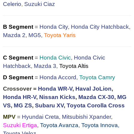
Celerio
,
Suzuki Ciaz
B Segment
=
Honda City
,
Honda City Hatchback
,
Mazda 2
,
MG5
,
Toyota Yaris
C Segment
=
Honda Civic
,
Honda Civic
Hatchback
,
Mazda 3
,
Toyota Altis
D Segment
=
Honda Accord
,
Toyota Camry
Crossover =
Honda WR-V
,
Haval JoLion
,
Honda HR-V
,
Nissan Kicks
,
Mazda CX-30
,
MG
VS
,
MG ZS
,
Subaru XV
,
Toyota Corolla Cross
MPV
=
Hyundai Creta
,
Mitsubishi Xpander
,
Suzuki Ertiga
,
Toyota Avanza
,
Toyota Innova,
Toyota Veloz