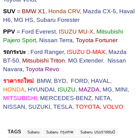
SUV
=
BMW X1
,
Honda CRV
,
Mazda CX-5
,
Haval
H6
,
MG HS,
Subaru Forester
PPV
=
Ford Everest
,
ISUZU MU-X
,
Mitsubishi
Pajero Sport
,
Nissan Terra
,
Toyota Fortuner
รถกระบะ
:
Ford Ranger
,
ISUZU D-MAX
,
Mazda
BT-50
,
Mitsubishi Triton
,
MG Extender
,
Nissan
Navara
,
Toyota Revo
ราคารถใหม่
BMW
,
BYD
,
FORD
,
HAVAL
,
HONDA
,
HYUNDAI
,
ISUZU
,
MAZDA
,
MG
,
MINI
,
MITSUBISHI
,
MERCEDES-BENZ
,
NETA
,
NISSAN
,
SUZUKI
,
TESLA
,
TOYOTA
,
VOLVO
Subaru
Subaru กรุงเทพ
Subaru บรมราชชนนี
TAGS