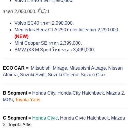
Volvo EX40 ราคา 1,990,000.
ราคา 2,000,000. ขึ้นไป
Volvo EC40 ราคา 2,090,000.
Mercedes-Benz CLA 250+ electric ราคา 2,290,000.
(NEW)
Mini Cooper SE ราคา 2,399,000.
BMW iX3 M Sport ใหม่ ราคา 3,499,000.
ECO CAR
=
Mitsubishi Mirage
,
Mitsubishi Attrage
,
Nissan
Almera
,
Suzuki Swift,
Suzuki Celerio
,
Suzuki Ciaz
B Segment
=
Honda City
,
Honda City Hatchback
,
Mazda 2
,
MG5
,
Toyota Yaris
C Segment
=
Honda Civic
,
Honda Civic Hatchback
,
Mazda
3
,
Toyota Altis