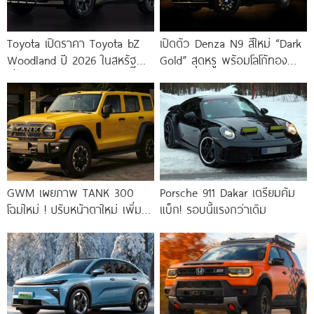
Toyota เปิดราคา Toyota bZ
เปิดตัว Denza N9 สีใหม่ “Dark
Woodland ปี 2026 ในสหรัฐ
Gold” สุดหรู พร้อมโลโก้ทองคำ
เริ่ม 45,300
แท้ 24K และชาร์จไว
GWM เผยภาพ TANK 300
Porsche 911 Dakar เตรียมคัม
โฉมใหม่ ! ปรับหน้าตาใหม่ เพิ่ม
แบ็ก! รอบนี้แรงกว่าเดิม
LiDAR พร้อมรุ่น