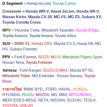
D Segment
=
Honda Accord
,
Toyota Camry
Crossover =
Honda WR-V
,
Haval JoLion
,
Honda HR-V
,
Nissan Kicks
,
Mazda CX-30
,
MG VS
,
MG ZS
,
Subaru XV
,
Toyota Corolla Cross
MPV
=
Hyundai Creta
,
Mitsubishi Xpander
,
Suzuki Ertiga
,
Toyota Avanza
,
Toyota Innova,
Toyota Veloz
SUV
=
BMW X1
,
Honda CRV
,
Mazda CX-5
,
Haval H6
,
MG
HS,
Subaru Forester
PPV
=
Ford Everest
,
ISUZU MU-X
,
Mitsubishi Pajero Sport
,
Nissan Terra
,
Toyota Fortuner
รถกระบะ
:
Ford Ranger
,
ISUZU D-MAX
,
Mazda BT-50
,
Mitsubishi Triton
,
MG Extender
,
Nissan Navara
,
Toyota
Revo
ราคารถใหม่
BMW
,
BYD
,
FORD
,
HAVAL
,
HONDA
,
HYUNDAI
,
ISUZU
,
MAZDA
,
MG
,
MINI
,
MITSUBISHI
,
MERCEDES-BENZ
,
NETA
,
NISSAN
,
SUZUKI
,
TESLA
,
TOYOTA
,
VOLVO