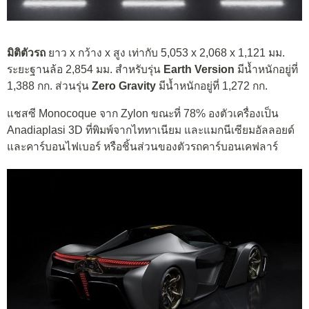
มิติตัวรถ
ยาว x กว้าง x สูง เท่ากับ 5,053 x 2,068 x 1,121 มม.
ระยะฐานล้อ 2,854 มม. สำหรับรุ่น
Earth Version
มีน้ำหนักอยู่ที่
1,388 กก. ส่วนรุ่น
Zero Gravity
มีน้ำหนักอยู่ที่ 1,272 กก.
แชสซี Monocoque จาก Zylon ขณะที่ 78% องตัวเครื่องเป็น
Anadiaplasi 3D ที่พิมพ์จากไททาเนียม และแมกนีเซียมอัลลอยด์
และคาร์บอนไฟเบอร์ หรือชิ้นส่วนของตัวรถคาร์บอนเคฟลาร์