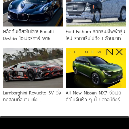
ผลิตคันเดียวในโลก! Bugatti
Ford Fathom รถกระบะไฟฟ้ารุ่น
Destrier ไฮเปอร์คาร์ W16
ใหม่ ราคาเริ่มไม่ถึง 1 ล้านบาท !
ความแรง 1,578 แรงม้า ย่อร่าง
ใช้แพลตฟอร์ม UEV ใหม่
จากรถแข่ง Bugatti
Lamborghini Revuelto SV วิ่ง
All New Nissan NX7 จ่อเปิด
ทดสอบที่สนามแข่ง
ตัวในจีนเร็ว ๆ นี้ ! อาจมีทั้งรุ่น
Hockenheimring ก่อนเปิดตัว
ไฟฟ้าล้วน
จริง 14 สิงหาคมนี้ ! เร็วกว่า