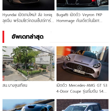
Hyundai เปิดเกมใหม่! ส่ง Ioniq
Bugatti เปิดตัว Veyron FKP
ลุยจีน พร้อมโชว์คอนเซ็ปต์คาร์
Hommage คันเดียวในโลก!
Venus & Earth
พร้อมเครื่องยนต์ W16 Quad-
Turbo พลัง
อัพเดทล่าสุด
สน.บางขุนเทียน
เปิดตัว Mercedes-AMG GT 53
4-Door Coupe รุ่นเริ่มต้น 544
แรงม้า แรงบิด