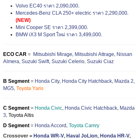
Volvo EC40 ราคา 2,090,000.
Mercedes-Benz CLA 250+ electric ราคา 2,290,000.
(NEW)
Mini Cooper SE ราคา 2,399,000.
BMW iX3 M Sport ใหม่ ราคา 3,499,000.
ECO CAR
=
Mitsubishi Mirage
,
Mitsubishi Attrage
,
Nissan
Almera
,
Suzuki Swift,
Suzuki Celerio
,
Suzuki Ciaz
B Segment
=
Honda City
,
Honda City Hatchback
,
Mazda 2
,
MG5
,
Toyota Yaris
C Segment
=
Honda Civic
,
Honda Civic Hatchback
,
Mazda
3
,
Toyota Altis
D Segment
=
Honda Accord
,
Toyota Camry
Crossover =
Honda WR-V
,
Haval JoLion
,
Honda HR-V
,