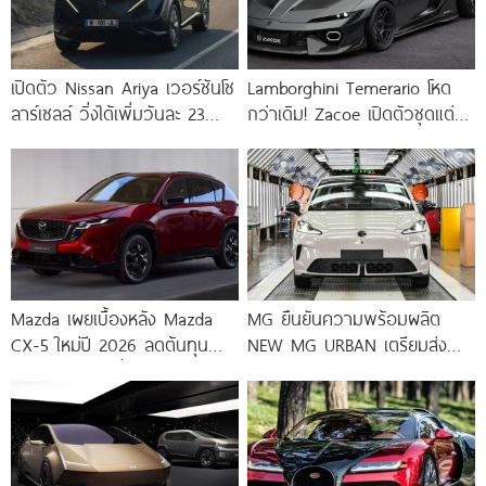
เปิดตัว Nissan Ariya เวอร์ชันโซ
Lamborghini Temerario โหด
ลาร์เซลล์ วิ่งได้เพิ่มวันละ 23
กว่าเดิม! Zacoe เปิดตัวชุดแต่ง
กม. ถ้าแดดแรงพอ!
Widebody ใหม่ ขยายตัวถัง
กว้างขึ้นกว่า 5.5 นิ้ว
Mazda เผยเบื้องหลัง Mazda
MG ยืนยันความพร้อมผลิต
CX-5 ใหม่ปี 2026 ลดต้นทุน
NEW MG URBAN เตรียมส่ง
โครงสร้าง แต่เพิ่มเทคโนโลยีจัด
มอบลูกค้าทันทีหลังเปิดตัว 17
เต็ม
มิถุนายนนี้