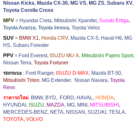
Nissan Kicks
,
Mazda CX-30
,
MG VS
,
MG ZS
,
Subaru XV
,
Toyota Corolla Cross
MPV
=
Hyundai Creta
,
Mitsubishi Xpander
,
Suzuki Ertiga
,
Toyota Avanza
,
Toyota Innova,
Toyota Veloz
SUV
=
BMW X1
,
Honda CRV
,
Mazda CX-5
,
Haval H6
,
MG
HS,
Subaru Forester
PPV
=
Ford Everest
,
ISUZU MU-X
,
Mitsubishi Pajero Sport
,
Nissan Terra
,
Toyota Fortuner
รถกระบะ
:
Ford Ranger
,
ISUZU D-MAX
,
Mazda BT-50
,
Mitsubishi Triton
,
MG Extender
,
Nissan Navara
,
Toyota
Revo
ราคารถใหม่
BMW
,
BYD
,
FORD
,
HAVAL
,
HONDA
,
HYUNDAI
,
ISUZU
,
MAZDA
,
MG
,
MINI
,
MITSUBISHI
,
MERCEDES-BENZ
,
NETA
,
NISSAN
,
SUZUKI
,
TESLA
,
TOYOTA
,
VOLVO