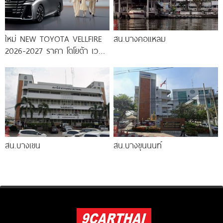
ใหม่ NEW TOYOTA VELLFIRE
สน.บางคอแหลม
2026-2027 ราคา โตโยต้า เวล
ไฟร์ ตารางผ่อน-ดาวน์
สน.บางเขน
สน.บางขุนนนท์