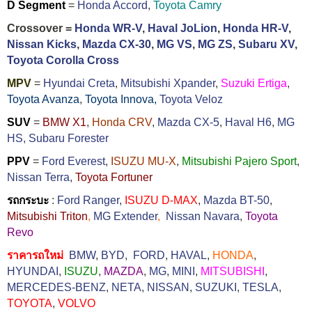
D Segment
=
Honda Accord
,
Toyota Camry
Crossover =
Honda WR-V
,
Haval JoLion
,
Honda HR-V
,
Nissan Kicks
,
Mazda CX-30
,
MG VS
,
MG ZS
,
Subaru XV
,
Toyota Corolla Cross
MPV
=
Hyundai Creta
,
Mitsubishi Xpander
,
Suzuki Ertiga
,
Toyota Avanza
,
Toyota Innova,
Toyota Veloz
SUV
=
BMW X1
,
Honda CRV
,
Mazda CX-5
,
Haval H6
,
MG
HS,
Subaru Forester
PPV
=
Ford Everest
,
ISUZU MU-X
,
Mitsubishi Pajero Sport
,
Nissan Terra
,
Toyota Fortuner
รถกระบะ
:
Ford Ranger
,
ISUZU D-MAX
,
Mazda BT-50
,
Mitsubishi Triton
,
MG Extender
,
Nissan Navara
,
Toyota
Revo
ราคารถใหม่
BMW
,
BYD
,
FORD
,
HAVAL
,
HONDA
,
HYUNDAI
,
ISUZU
,
MAZDA
,
MG
,
MINI
,
MITSUBISHI
,
MERCEDES-BENZ
,
NETA
,
NISSAN
,
SUZUKI
,
TESLA
,
TOYOTA
,
VOLVO