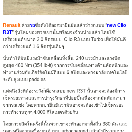
Renault
ค่าย
รถ
ชื่อดังได้ออกมายืนยันแล้วว่ารถแบบ “
new Clio
R3T
” รุ่นใหม่ของพวกเขานั้นพร้อมจะจำหน่ายแล้ว โดยใช้
เครื่องยนต์ขนาด 2.0 ลิตรแบบ Clio R3 แบบ Turbo เพื่อให้มันดี
กว่าเครื่องยนต์ 1.6 ลิตรรุ่นเดิมๆ
นั่นทำให้มันมีแรงม้าขับเคลื่อนทั้งสิ้น 240 แรงม้าและแรงบิด
สูงสุด 480 Nm (354 lb-ft) จากการขับเคลื่อนทางด้านล้อหน้าและ
ทำงานร่วมกับเกียร์อัตโนมัติแบบ 6 สปีดและพวงมาลัยเทคโนโลยี
ระดับสูงแบบ paddles
แต่หนึ่งสิ่งที่ต้องระวังก็คือรถแบบ new R3T นั้นอาจจะต้องมีการ
เช็คระยะทางและการบำรุงรักษาที่บ่อยขึ้นเนื่องจากมันพัฒนามา
จากรถแข่ง โดยพวกเขายืนยันว่ามันอาจจะต้องเข้าไปเช็คระยะ
การทำงานทุกๆ 4,000 กิโลเมตรด้วยกัน
โดยการผลิตในครั้งนี้นั้นพวกเขาจะทำออกมาทั้งสิ้น 380 คัน และ
นอกเหนือจากเครื่องยนต์แบบ turbocharged แล้วยังมีระบบช่วง