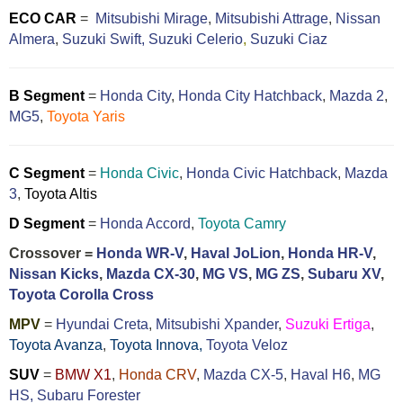
ECO CAR
=
Mitsubishi Mirage
,
Mitsubishi Attrage
,
Nissan
Almera
,
Suzuki Swift,
Suzuki Celerio
,
Suzuki Ciaz
B Segment
=
Honda City
,
Honda City Hatchback
,
Mazda 2
,
MG5
,
Toyota Yaris
C Segment
=
Honda Civic
,
Honda Civic Hatchback
,
Mazda
3
,
Toyota Altis
D Segment
=
Honda Accord
,
Toyota Camry
Crossover =
Honda WR-V
,
Haval JoLion
,
Honda HR-V
,
Nissan Kicks
,
Mazda CX-30
,
MG VS
,
MG ZS
,
Subaru XV
,
Toyota Corolla Cross
MPV
=
Hyundai Creta
,
Mitsubishi Xpander
,
Suzuki Ertiga
,
Toyota Avanza
,
Toyota Innova,
Toyota Veloz
SUV
=
BMW X1
,
Honda CRV
,
Mazda CX-5
,
Haval H6
,
MG
HS,
Subaru Forester