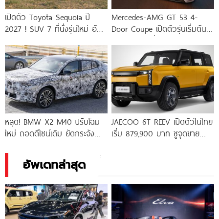
เปิดตัว Toyota Sequoia ปี
Mercedes-AMG GT 53 4-
2027 ! SUV 7 ที่นั่งรุ่นใหม่ อัป
Door Coupe เปิดตัวรุ่นเริ่มต้น
เกรดจอใหญ่
544 แรงม้า วิ่งไกลกว่า 809
หลุด! BMW X2 M40 ปรับโฉม
JAECOO 6T REEV เปิดตัวในไทย
ใหม่ ถอดดีไซน์เดิม ยัดกระจัง
เริ่ม 879,900 บาท ชูจุดขาย
หน้ายุค Neue Klasse”
รถไฟฟ้าขยายระยะทาง ขับไกล
สุด 800
อัพเดทล่าสุด