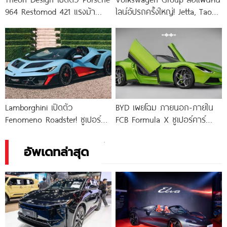
964 Restomod 421 แรงม้า
ไลน์อัปรถครั้งใหญ่! Jetta, Taos,
ราคา 18,880,000.-
Porsche 718 และอีกหลายรุ่น
เสี่ยงถูกยกเลิก หวังประหยัดงบ
กว่า 2.4
Lamborghini เปิดตัว
BYD เผยโฉม ภายนอก-ภายใน
Fenomeno Roadster! ซูเปอร์
FCB Formula X ซูเปอร์คาร์
คาร์เปิดประทุน 1,065 แรงม้า
ไฟฟ้า เล็งผลิตปี 2027
ผลิตแค่ 15 คันทั่วโลก
อัพเดทล่าสุด