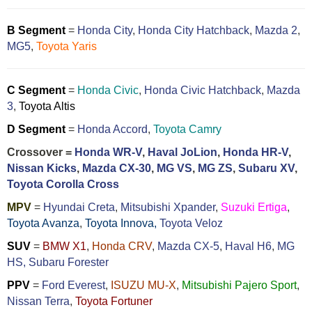
B Segment
=
Honda City
,
Honda City Hatchback
,
Mazda 2
,
MG5
,
Toyota Yaris
C Segment
=
Honda Civic
,
Honda Civic Hatchback
,
Mazda
3
,
Toyota Altis
D Segment
=
Honda Accord
,
Toyota Camry
Crossover =
Honda WR-V
,
Haval JoLion
,
Honda HR-V
,
Nissan Kicks
,
Mazda CX-30
,
MG VS
,
MG ZS
,
Subaru XV
,
Toyota Corolla Cross
MPV
=
Hyundai Creta
,
Mitsubishi Xpander
,
Suzuki Ertiga
,
Toyota Avanza
,
Toyota Innova,
Toyota Veloz
SUV
=
BMW X1
,
Honda CRV
,
Mazda CX-5
,
Haval H6
,
MG
HS,
Subaru Forester
PPV
=
Ford Everest
,
ISUZU MU-X
,
Mitsubishi Pajero Sport
,
Nissan Terra
,
Toyota Fortuner