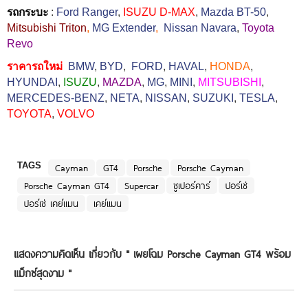
รถกระบะ
:
Ford Ranger
,
ISUZU D-MAX
,
Mazda BT-50
,
Mitsubishi Triton
,
MG Extender
,
Nissan Navara
,
Toyota
Revo
ราคารถใหม่
BMW
,
BYD
,
FORD
,
HAVAL
,
HONDA
,
HYUNDAI
,
ISUZU
,
MAZDA
,
MG
,
MINI
,
MITSUBISHI
,
MERCEDES-BENZ
,
NETA
,
NISSAN
,
SUZUKI
,
TESLA
,
TOYOTA
,
VOLVO
TAGS
Cayman
GT4
Porsche
Porsche Cayman
Porsche Cayman GT4
Supercar
ซูเปอร์คาร์
ปอร์เช่
ปอร์เช่ เคย์แมน
เคย์แมน
แสดงความคิดเห็น เกี่ยวกับ "
เผยโฉม Porsche Cayman GT4 พร้อม
แม็กซ์สุดงาม
"