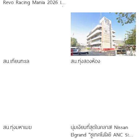
Revo Racing Mania 2026 เปิด
ฉากสนามแรก ทัพกระบะแต่งซิ่ง
ลงแทร็กทะลุ 100
สน.เทียนทะเล
สน.ทุ่งสองห้อง
สน.ทุ่งมหาเมฆ
นุ่มเงียบที่สุดในคลาส! Nissan
Elgrand “ชูเทคโนโลยี ANC ระบบ