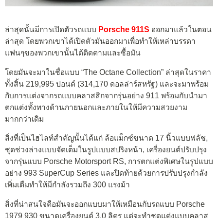
ล่าสุดนั้นมีการเปิดตัวรถแบบ
Porsche 911S
ออกมาแล้วในตอน
ล่าสุด โดยพวกเขาได้เปิดตัวมันออกมาเพื่อทำให้เหล่าบรรดา
แฟนๆของพวกเขานั้นได้ติดตามและซื้อมัน
โดยมันจะมาในชื่อแบบ “The Octane Collection” ล่าสุดในราคา
ทั้งสิ้น 219,995 ปอนด์ (314,170 ดอลล่าร์สหรัฐ) และจะมาพร้อม
กับการแต่งจากรถแบบคลาสสิกจากรุ่นอย่าง 911 พร้อมกับนำมา
ตกแต่งทั้งทางด้านภายนอกและภายในให้มีความสวยงาม
มากกว่าเดิม
สิ่งที่เป็นไฮไลท์สำคัญนั้นได้แก่ ล้อแม็กซ์ขนาด 17 นิ้วแบบฟลัช,
ชุดช่วงล่างแบบจัดเต็มในรูปแบบสปริงหน้า, เครื่องยนต์ปรับปรุง
จากรุ่นแบบ Porsche Motorsport RS, การตกแต่งพิเศษในรูปแบบ
อย่าง 993 SuperCup Series และปิดท้ายด้วยการปรับปรุงกำลัง
เพิ่มเตืมทำให้มีกำลังรวมถึง 300 แรงม้า
สิ่งที่น่าสนใจคือมันจะออกแบบมาให้เหมือนกับรถแบบ Porsche
1979 930 ขนาดเครื่องยนต์ 3.0 ลิตร แต่จะทำชุดแต่งแบบคลาส