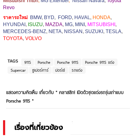
Mitsubishi Triton
,
MG Extender
,
Nissan Navara
,
Toyota
Revo
ราคารถใหม่
BMW
,
BYD
,
FORD
,
HAVAL
,
HONDA
,
HYUNDAI
,
ISUZU
,
MAZDA
,
MG
,
MINI
,
MITSUBISHI
,
MERCEDES-BENZ
,
NETA
,
NISSAN
,
SUZUKI
,
TESLA
,
TOYOTA
,
VOLVO
TAGS
911S
Porsche
Porsche 911S
Porsche 911S แต่ง
Supercar
ซูเปอร์คาร์
ปอร์เช่
รถแต่ง
แสดงความคิดเห็น เกี่ยวกับ "
คลาสสิก! เปิดตัวชุดแต่งรถรุ่นเก่าแบบ
Porsche 911S
"
เรื่องที่เกี่ยวข้อง