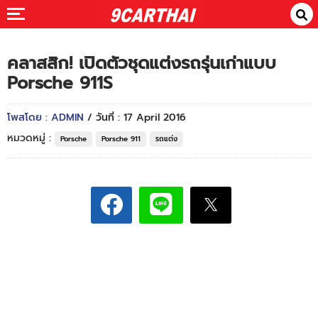
คลาสสิก! เปิดตัวชุดแต่งรถรุ่นเก่าแบบ
Porsche 911S
โพสโดย : ADMIN
/ วันที่ : 17 April 2016
หมวดหมู่ :
Porsche
Porsche 911
รถแต่ง