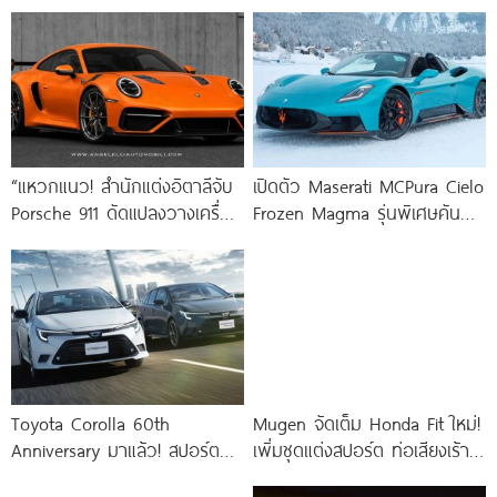
“แหวกแนว! สำนักแต่งอิตาลีจับ
เปิดตัว Maserati MCPura Cielo
Porsche 911 ดัดแปลงวางเครื่อง
Frozen Magma รุ่นพิเศษคัน
กลางลำ Project 754 แรง 800
เดียวในโลก
แรงม้า”
Toyota Corolla 60th
Mugen จัดเต็ม Honda Fit ใหม่!
Anniversary มาแล้ว! สปอร์ต
เพิ่มชุดแต่งสปอร์ต ท่อเสียงเร้าใจ
เข้ม ล้อดำ ปรับช่วงล่างใหม่ เปิด
พร้อม Performance Damper