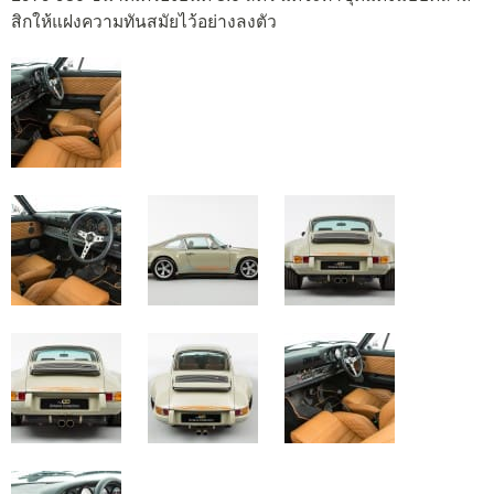
สิกให้แฝงความทันสมัยไว้อย่างลงตัว