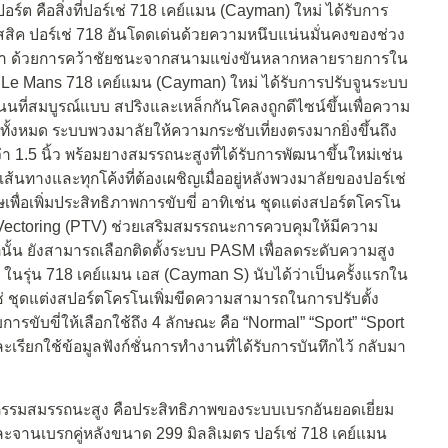
์ต คือสิ่งที่ปอร์เช่ 718 เคย์แมน (Cayman) ใหม่ ได้รับการ
ิค ปอร์เช่ 718 อันโดดเด่นด้วยความหนึบแน่นมั่นคงของช่วง
นือกว่า ด้วยการคว้าชัยชนะจากสนามแข่งขันหลากหลายรายการใน
ละ Le Mans 718 เคย์แมน (Cayman) ใหม่ ได้รับการปรับจูนระบบ
นนที่สมบูรณ์แบบ สปริงและเหล็กกันโคลงถูกดีไซน์ขึ้นเพื่อความ
ทั้งหมด ระบบพวงมาลัยให้ความกระชับเที่ยงตรงมากยิ่งขึ้นถึง
กว่า 1.5 นิ้ว พร้อมยางสมรรถนะสูงที่ได้รับการพัฒนาขึ้นใหม่เช่น
ุกเส้นทางและทุกโค้งที่ต้องเผชิญเมื่ออยู่หลังพวงมาลัยของปอร์เช่
พื่อเพิ่มประสิทธิภาพการขับขี่ อาทิเช่น ชุดแต่งสปอร์ตโครโน
ectoring (PTV) ช่วยเสริมสมรรถนะการควบคุมให้มีความ
กนั้น ยังสามารถเลือกติดตั้งระบบ PASM เพื่อลดระดับความสูง
ในรุ่น 718 เคย์แมน เอส (Cayman S) นับได้ว่าเป็นครั้งแรกใน
ช่ ชุดแต่งสปอร์ตโครโนเพิ่มขีดความสามารถในการปรับตั้ง
ับขี่ให้เลือกใช้ถึง 4 ลักษณะ คือ “Normal” “Sport” “Sport
งและเรียกใช้ข้อมูลฟังก์ชั่นการทำงานที่ได้รับการบันทึกไว้ กลับมา
นตกรรมสมรรถนะสูง คือประสิทธิภาพของระบบเบรกอันยอดเยี่ยม
ละจานเบรกคู่หลังขนาด 299 มิลลิเมตร ปอร์เช่ 718 เคย์แมน