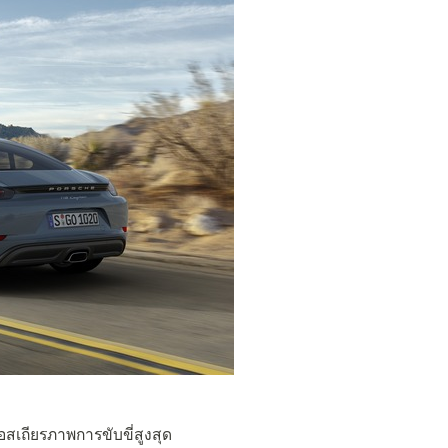
สเถียรภาพการขับขี่สูงสุด