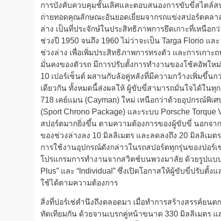
การบังคับควบคุมชั้นเลิศและตอบสนองการขับขี่สไตล์สปอร
ถ่ายทอดคุณลักษณะอันยอดเยี่ยมจากรถแข่งสปอร์ตคลาสส
ล่าง เป็นที่ประจักษ์ในประสิทธิภาพการยึดเกาะที่เห
ช่วงปี 1950 จนถึง 1960 ไม่ว่าจะเป็น Targa Florio แ
ช่วงล่าง เพื่อเพิ่มประสิทธิภาพการทรงตัว และการเกาะถ
มั่นคงของตัวรถ มีการปรับตั้งการทำงานของโช้คอัพใหม่
10 เปอร์เซ็นต์ ผสานกับล้อคู่หลังที่มีความกว้างเพิ่มขึ้น
เดียวกัน ทั้งหมดนี้ส่งผลให้ ผู้ขับขี่สามารถมั่นใจได้ในท
718 เคย์แมน (Cayman) ใหม่ เหนือกว่าด้วยอุปกรณ์พิเศษเ
(Sport Chrono Package) และระบบ Porsche Torque V
สปอร์ตมากยิ่งขึ้น ตามความต้องการของผู้ขับขี่ นอกจา
ของช่วงล่างลง 10 มิลลิเมตร และลดลงถึง 20 มิลลิเมตร 
การใช้งานอุปกรณ์ดังกล่าวในรถสปอร์ตทุกรุ่นของปอร์เ
โปรแกรมการทำงานจากสวิตช์บนพวงมาลัย ด้วยรูปแบบการข
Plus” และ “Individual” ซึ่งเปิดโอกาสให้ผู้ขับขี่ปรับตั้
ใช้ได้ตามความต้องการ
สิ่งที่ปอร์เช่คำนึงถึงตลอดมา เมื่อทำการสร้างสรรค์ย
ทัดเทียมกัน ด้วยจานเบรกคู่หน้าขนาด 330 มิลลิเมตร แ