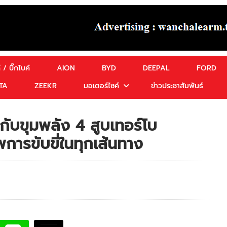
 / บิ๊กไบค์
AION
BYD
DEEPAL
FORD
TA
ZEEKR
มอเตอร์ไซค์
ข่าวประชาสัมพันธ์
ับขุมพลัง 4 สูบเทอร์โบ
การขับขี่ในทุกเส้นทาง